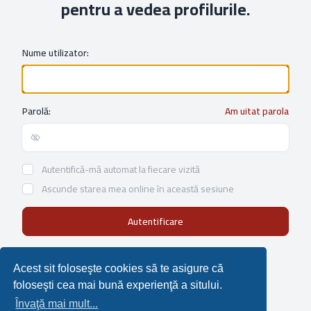
pentru a vedea profilurile.
Nume utilizator:
Parolă:
Am uitat parola
Show/hide password
Autentifică-mă automat la fiecare vizită
Ascunde starea mea online în această sesiune
Not a member?
Înregistrare
Acest sit foloseşte cookies să te asigure că
foloseşti cea mai bună experienţă a sitului.
Învaţă mai mult...