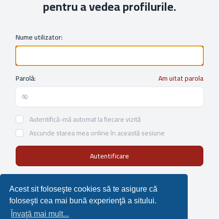
pentru a vedea profilurile.
Nume utilizator:
Parolă:
Am uitat parola
Show/hide password
Autentifică-mă automat la fiecare vizită
Ascunde starea mea online în această sesiune
Not a member?
Înregistrare
Acest sit foloseşte cookies să te asigure că
foloseşti cea mai bună experienţă a sitului.
Învaţă mai mult...