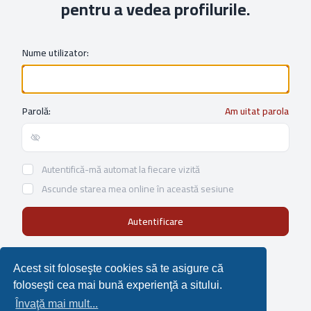
pentru a vedea profilurile.
Nume utilizator:
Parolă:
Am uitat parola
Show/hide password
Autentifică-mă automat la fiecare vizită
Ascunde starea mea online în această sesiune
Not a member?
Înregistrare
Acest sit foloseşte cookies să te asigure că
foloseşti cea mai bună experienţă a sitului.
Învaţă mai mult...