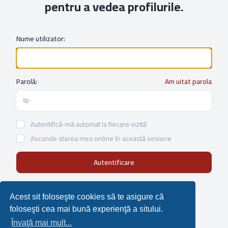
pentru a vedea profilurile.
Nume utilizator:
Parolă:
Am uitat parola
Show/hide password
Autentifică-mă automat la fiecare vizită
Ascunde starea mea online în această sesiune
Not a member?
Înregistrare
Acest sit foloseşte cookies să te asigure că
foloseşti cea mai bună experienţă a sitului.
Învaţă mai mult...