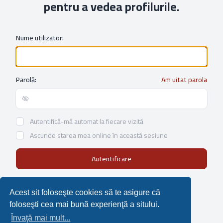
pentru a vedea profilurile.
Nume utilizator:
Parolă:
Am uitat parola
Show/hide password
Autentifică-mă automat la fiecare vizită
Ascunde starea mea online în această sesiune
Not a member?
Înregistrare
Acest sit foloseşte cookies să te asigure că
foloseşti cea mai bună experienţă a sitului.
Învaţă mai mult...