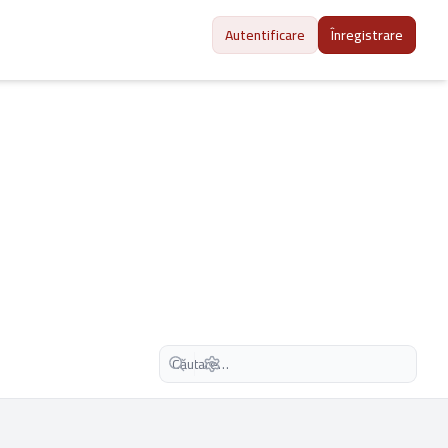
Autentificare
Înregistrare
Căutare avansată