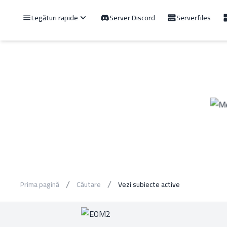
Legături rapide
Server Discord
Serverfiles
Prima pagină
Căutare
Vezi subiecte active