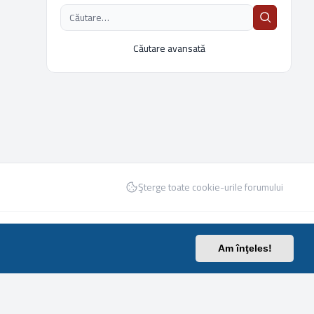
Căutare avansată
Şterge toate cookie-urile forumului
Confidențialitate
|
Termeni
|
Ora este UTC UTC
Am înţeles!