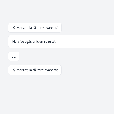
Mergeți la căutare avansată
Nu a fost găsit niciun rezultat.
Opţiuni de sortare şi afişare.
Mergeți la căutare avansată