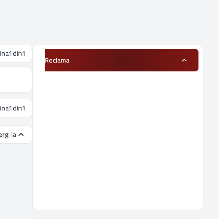
gina
1
din
1
Reclama
gina
1
din
1
rgi la