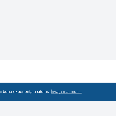
signed by
Leenoz
ai bună experienţă a sitului.
Învaţă mai mult...