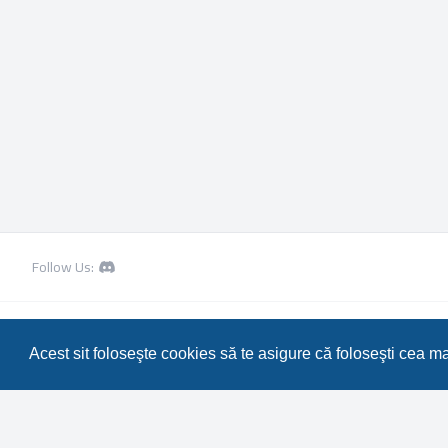
Follow Us:
Resurse Metin2 GRATUITE pentru Serverul tau Privat de Metin2!
• De
Translation/Traducere:
MX-Publisher CMS
Acest sit foloseşte cookies să te asigure că foloseşti cea m
Scroll to top