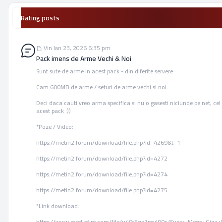
Rating posts
Vin Ian 23, 2026 6:35 pm Pack imens de Arme Vechi & Noi
Vin Ian 23, 2026 6:35 pm
Pack imens de Arme Vechi & Noi
Sunt sute de arme in acest pack - din diferite servere
Cam 600MB de arme / seturi de arme vechi si noi.
Deci daca cauti vreo arma specifica si nu o gasesti niciunde pe net, cel
acest pack :))
*Poze / Video:
https://metin2.forum/download/file.php?id=4269&t=1
https://metin2.forum/download/file.php?id=4272
https://metin2.forum/download/file.php?id=4274
https://metin2.forum/download/file.php?id=4275
*Link download:
https://www.mediafire.com/file/u49t5qp7pxyl90c/Super+Mega+Giga+