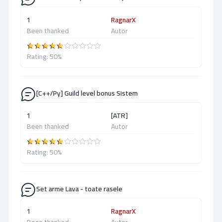
1
RagnarX
Been thanked
Autor
Rating: 50%
[C++/Py] Guild level bonus Sistem
1
[ATR]
Been thanked
Autor
Rating: 50%
Set arme Lava - toate rasele
1
RagnarX