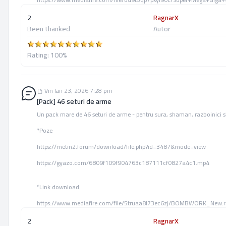
2
RagnarX
Been thanked
Autor
Rating: 100%
Vin Ian 23, 2026 7:28 pm [Pack] 46 seturi de arme
Vin Ian 23, 2026 7:28 pm
[Pack] 46 seturi de arme
Un pack mare de 46 seturi de arme - pentru sura, shaman, razboinici 
*Poze
https://metin2.forum/download/file.php?id=3487&mode=view
https://gyazo.com/6809f109f904763c187111cf0827a4c1.mp4
*Link download:
https://www.mediafire.com/file/5truaa8l73ec6zj/BOMBWORK_New.ra
2
RagnarX