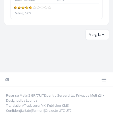
Been thanked
Autor
Rating: 50%
Mergi la
Resurse Metin2 GRATUITE pentru Serverul tau Privat de Metin2!
•
Designed by
Leenoz
Translation/Traducere:
MX-Publisher CMS
Confidențialitate
|
Termeni
|
Ora este UTC UTC