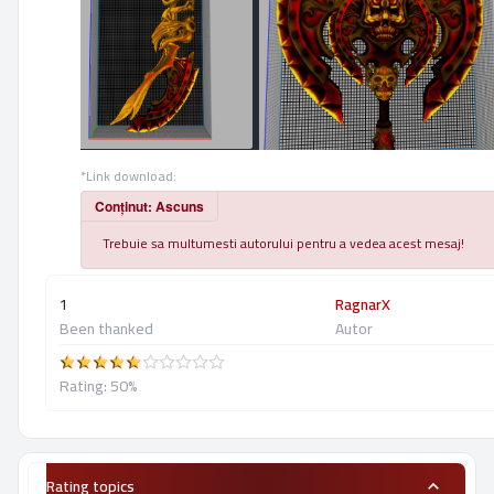
*Link download:
Conținut: Ascuns
Trebuie sa multumesti autorului pentru a vedea acest mesaj!
1
RagnarX
Been thanked
Autor
Rating: 50%
Rating topics