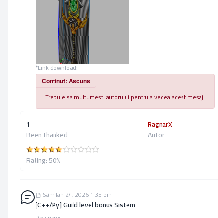
*Link download:
Conținut: Ascuns
Trebuie sa multumesti autorului pentru a vedea acest mesaj!
1
RagnarX
Been thanked
Autor
Rating: 50%
Sâm Ian 24, 2026 1:35 pm [C++/Py] Guild level bonus Sistem
Sâm Ian 24, 2026 1:35 pm
[C++/Py] Guild level bonus Sistem
Descriere: