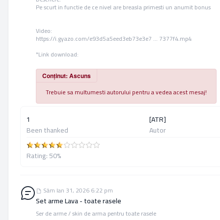
Pe scurt in functie de ce nivel are breasla primesti un anumit bonus
Video:
https://i.gyazo.com/e93d5a5eed3eb73e3e7 ... 7377f4.mp4
*Link download:
Conținut: Ascuns
Trebuie sa multumesti autorului pentru a vedea acest mesaj!
1
[ATR]
Been thanked
Autor
Rating: 50%
Sâm Ian 31, 2026 6:22 pm Set arme Lava - toate rasele
Sâm Ian 31, 2026 6:22 pm
Set arme Lava - toate rasele
Ser de arme / skin de arma pentru toate rasele