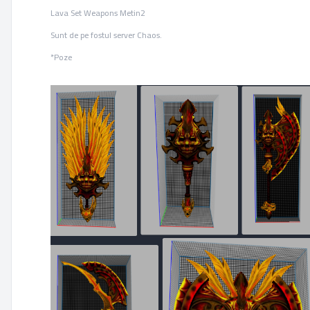
Lava Set Weapons Metin2
Sunt de pe fostul server Chaos.
*Poze