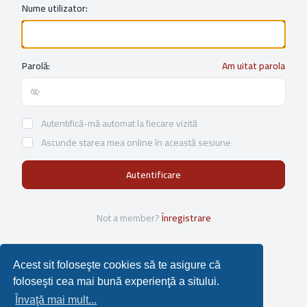
Nume utilizator:
Parolă:
Am uitat parola
Show/hide password
Autentifică-mă automat la fiecare vizită
Ascunde starea mea online în această sesiune
Not a member?
Înregistrare
Acest sit foloseşte cookies să te asigure că
foloseşti cea mai bună experienţă a sitului.
Învaţă mai mult...