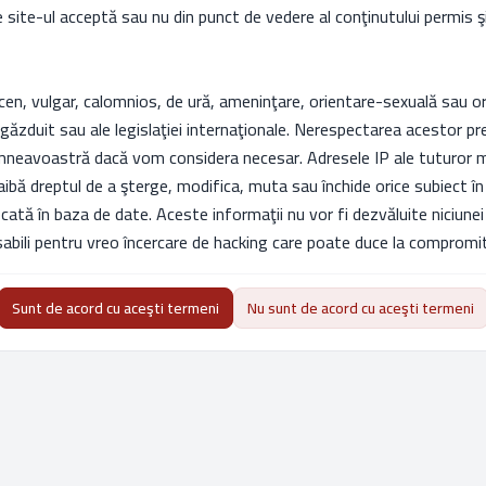
e site-ul acceptă sau nu din punct de vedere al conţinutului permis 
cen, vulgar, calomnios, de ură, ameninţare, orientare-sexuală sau ori
găzduit sau ale legislaţiei internaţionale. Nerespectarea acestor p
dumneavoastră dacă vom considera necesar. Adresele IP ale tuturor m
aibă dreptul de a şterge, modifica, muta sau închide orice subiect în
ocată în baza de date. Aceste informaţii nu vor fi dezvăluite niciun
bili pentru vreo încercare de hacking care poate duce la compromit
Sunt de acord cu aceşti termeni
Nu sunt de acord cu aceşti termeni