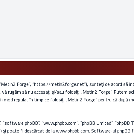
“Metin2 Forge”, “https://metin2forge.net”), sunteţi de acord să intr
i, vă rugăm să nu accesaţi şi/sau folosiţi „Metin2 Forge”. Putem sc
 în mod regulat în timp ce folosiţi „Metin2 Forge” pentru că după mod
or”, “software phpBB”, “www.phpbb.com”, “phpBB Limited”, “phpBB T
) şi poate fi descărcat de la
www.phpbb.com
. Software-ul phpBB fa