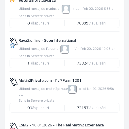
Veteranilor Adevarati
Ultimul mesaj de
mariusion
»
Lun Feb 02, 2026 6:35 pm
Scris în
Servere private
0
Răspunsuri
76999
Vizualizări
Raya2.online - Soon International
Ultimul mesaj de
Faruuken
»
Vin Feb 20, 2026 10:03 pm
Scris în
Servere private
1
Răspunsuri
73324
Vizualizări
Metin2Private.com - PvP Farm 120 !
Ultimul mesaj de
metin2private
»
Joi Ian 29, 2026 5:54
am
Scris în
Servere private
0
Răspunsuri
73157
Vizualizări
EoM2 - 16.01.2026 - The Real Metin2 Experience