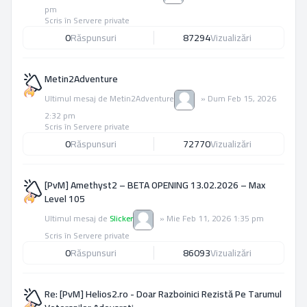
pm
Scris în
Servere private
0
Răspunsuri
87294
Vizualizări
Metin2Adventure
Ultimul mesaj de
Metin2Adventure
»
Dum Feb 15, 2026
2:32 pm
Scris în
Servere private
0
Răspunsuri
72770
Vizualizări
[PvM] Amethyst2 – BETA OPENING 13.02.2026 – Max
Level 105
Ultimul mesaj de
Slicker
»
Mie Feb 11, 2026 1:35 pm
Scris în
Servere private
0
Răspunsuri
86093
Vizualizări
Re: [PvM] Helios2.ro - Doar Razboinici Rezistă Pe Tarumul