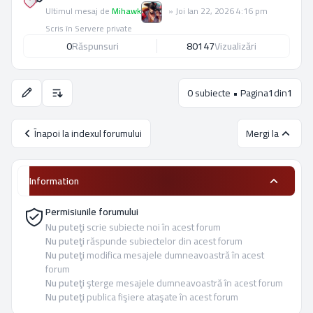
Ultimul mesaj de
Mihawk
»
Joi Ian 22, 2026 4:16 pm
Scris în
Servere private
0
Răspunsuri
80147
Vizualizări
0 subiecte • Pagina
1
din
1
Opţiuni de sortare şi afişare.
Înapoi la indexul forumului
Mergi la
Information
Permisiunile forumului
Nu puteţi
scrie subiecte noi în acest forum
Nu puteţi
răspunde subiectelor din acest forum
Nu puteţi
modifica mesajele dumneavoastră în acest
forum
Nu puteţi
şterge mesajele dumneavoastră în acest forum
Nu puteţi
publica fişiere ataşate în acest forum