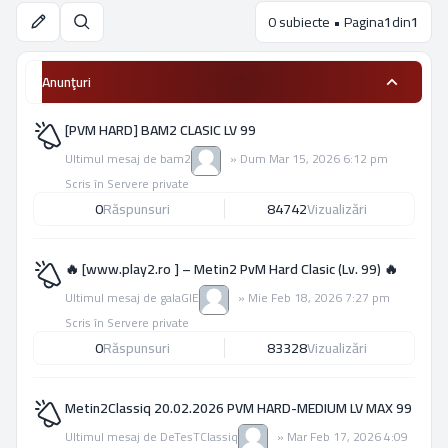
0 subiecte • Pagina
1
din
1
Căutare
Anunţuri
[PVM HARD] BAM2 CLASIC LV 99
Ultimul mesaj de
bam2
»
Dum Mar 15, 2026 6:12 pm
Scris în
Servere private
0
Răspunsuri
84742
Vizualizări
🔥 [www.play2.ro ] – Metin2 PvM Hard Clasic (Lv. 99) 🔥
Ultimul mesaj de
galaGIE
»
Mie Feb 18, 2026 7:27 pm
Scris în
Servere private
0
Răspunsuri
83328
Vizualizări
Metin2Classiq 20.02.2026 PVM HARD-MEDIUM LV MAX 99
Ultimul mesaj de
DeTesTClassiq
»
Mar Feb 17, 2026 4:09