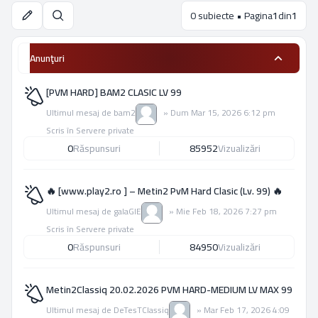
0 subiecte • Pagina
1
din
1
Căutare
Anunţuri
[PVM HARD] BAM2 CLASIC LV 99
Ultimul mesaj de
bam2
»
Dum Mar 15, 2026 6:12 pm
Scris în
Servere private
0
Răspunsuri
85952
Vizualizări
🔥 [www.play2.ro ] – Metin2 PvM Hard Clasic (Lv. 99) 🔥
Ultimul mesaj de
galaGIE
»
Mie Feb 18, 2026 7:27 pm
Scris în
Servere private
0
Răspunsuri
84950
Vizualizări
Metin2Classiq 20.02.2026 PVM HARD-MEDIUM LV MAX 99
Ultimul mesaj de
DeTesTClassiq
»
Mar Feb 17, 2026 4:09