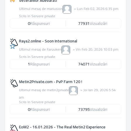
Veteranilor Adevarati
Ultimul mesaj de
mariusion
»
Lun Feb 02, 2026 6:35 pm
Scris în
Servere private
0
Răspunsuri
77931
Vizualizări
Raya2.online - Soon International
Ultimul mesaj de
Faruuken
»
Vin Feb 20, 2026 10:03 pm
Scris în
Servere private
1
Răspunsuri
74071
Vizualizări
Metin2Private.com - PvP Farm 120 !
Ultimul mesaj de
metin2private
»
Joi Ian 29, 2026 5:54
am
Scris în
Servere private
0
Răspunsuri
73795
Vizualizări
EoM2 - 16.01.2026 - The Real Metin2 Experience