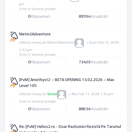
pm
Scris în
Servere private
0
Răspunsuri
89594
Vizualizări
Metin2Adventure
Ultimul mesaj de
Metin2Adventure
»
Dum Feb 15, 2026
2:32 pm
Scris în
Servere private
0
Răspunsuri
73403
Vizualizări
[PvM] Amethyst2 – BETA OPENING 13.02.2026 – Max
Level 105
Ultimul mesaj de
Slicker
»
Mie Feb 11, 2026 1:35 pm
Scris în
Servere private
0
Răspunsuri
88634
Vizualizări
Re: [PvM] Helios2.ro - Doar Razboinici Rezistă Pe Tarumul