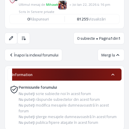
Ultimul mesaj de
Mihawk
»
Joi Ian 22, 2026 4:16 pm
Scris în
Servere private
0
Răspunsuri
81255
Vizualizări
0 subiecte • Pagina
1
din
1
Opţiuni de sortare şi afişare.
Înapoi la indexul forumului
Mergi la
Information
Permisiunile forumului
Nu puteţi
scrie subiecte noi în acest forum
Nu puteţi
răspunde subiectelor din acest forum
Nu puteţi
modifica mesajele dumneavoastră în acest
forum
Nu puteţi
şterge mesajele dumneavoastră în acest forum
Nu puteţi
publica fişiere ataşate în acest forum