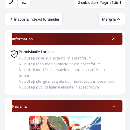
2 subiecte • Pagina
1
din
1
Opţiuni de sortare şi afişare.
Înapoi la indexul forumului
Mergi la
Information
Permisiunile forumului
Nu puteţi
scrie subiecte noi în acest forum
Nu puteţi
răspunde subiectelor din acest forum
Nu puteţi
modifica mesajele dumneavoastră în acest
forum
Nu puteţi
şterge mesajele dumneavoastră în acest forum
Nu puteţi
publica fişiere ataşate în acest forum
Reclama