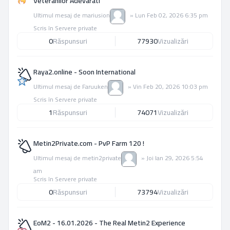
Veteranilor Adevarati
Ultimul mesaj de
mariusion
»
Lun Feb 02, 2026 6:35 pm
Scris în
Servere private
0
Răspunsuri
77930
Vizualizări
Raya2.online - Soon International
Ultimul mesaj de
Faruuken
»
Vin Feb 20, 2026 10:03 pm
Scris în
Servere private
1
Răspunsuri
74071
Vizualizări
Metin2Private.com - PvP Farm 120 !
Ultimul mesaj de
metin2private
»
Joi Ian 29, 2026 5:54
am
Scris în
Servere private
0
Răspunsuri
73794
Vizualizări
EoM2 - 16.01.2026 - The Real Metin2 Experience