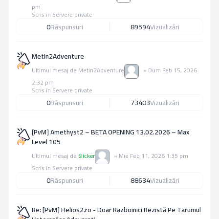
pm
Scris în
Servere private
0
Răspunsuri
89594
Vizualizări
Metin2Adventure
Ultimul mesaj de
Metin2Adventure
»
Dum Feb 15, 2026
2:32 pm
Scris în
Servere private
0
Răspunsuri
73403
Vizualizări
[PvM] Amethyst2 – BETA OPENING 13.02.2026 – Max
Level 105
Ultimul mesaj de
Slicker
»
Mie Feb 11, 2026 1:35 pm
Scris în
Servere private
0
Răspunsuri
88634
Vizualizări
Re: [PvM] Helios2.ro - Doar Razboinici Rezistă Pe Tarumul