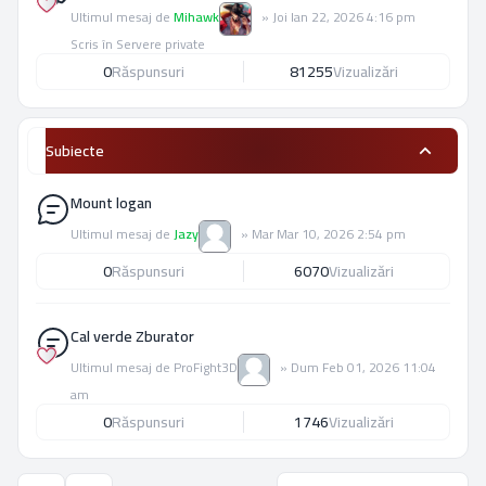
Ultimul mesaj de
Mihawk
»
Joi Ian 22, 2026 4:16 pm
Scris în
Servere private
0
Răspunsuri
81255
Vizualizări
Subiecte
Mount logan
Ultimul mesaj de
Jazy
»
Mar Mar 10, 2026 2:54 pm
0
Răspunsuri
6070
Vizualizări
Cal verde Zburator
Ultimul mesaj de
ProFight3D
»
Dum Feb 01, 2026 11:04
am
0
Răspunsuri
1746
Vizualizări