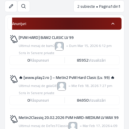
2 subiecte • Pagina
1
din
1
Căutare
Anunţuri
[PVM HARD] BAM2 CLASIC LV 99
Ultimul mesaj de
bam2
»
Dum Mar 15, 2026 6:12 pm
Scris în
Servere private
0
Răspunsuri
85952
Vizualizări
🔥 [www.play2.ro ] – Metin2 PvM Hard Clasic (Lv. 99) 🔥
Ultimul mesaj de
galaGIE
»
Mie Feb 18, 2026 7:27 pm
Scris în
Servere private
0
Răspunsuri
84950
Vizualizări
Metin2Classiq 20.02.2026 PVM HARD-MEDIUM LV MAX 99
Ultimul mesaj de
DeTesTClassiq
»
Mar Feb 17, 2026 4:09