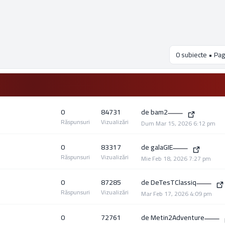
0 subiecte • Pag
0
84731
de
bam2
Răspunsuri
Vizualizări
Dum Mar 15, 2026 6:12 pm
0
83317
de
galaGIE
Răspunsuri
Vizualizări
Mie Feb 18, 2026 7:27 pm
0
87285
de
DeTesTClassiq
Răspunsuri
Vizualizări
Mar Feb 17, 2026 4:09 pm
0
72761
de
Metin2Adventure