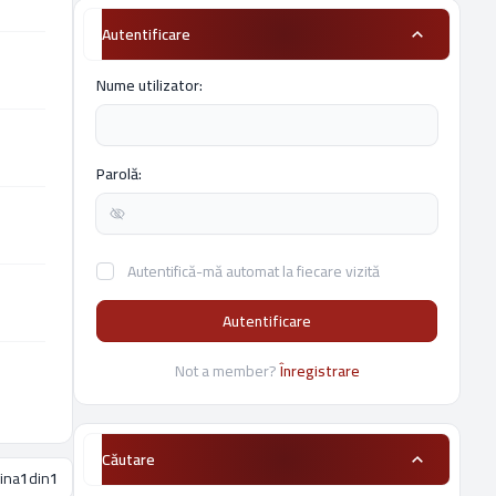
Autentificare
Nume utilizator:
Parolă:
Autentifică-mă automat la fiecare vizită
Autentificare
Not a member?
Înregistrare
Căutare
ina
1
din
1