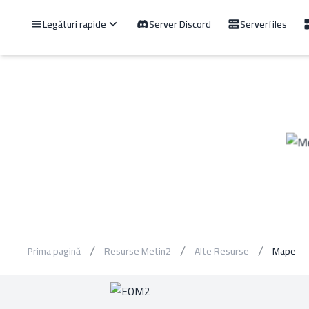
Legături rapide
Server Discord
Serverfiles
Prima pagină
Resurse Metin2
Alte Resurse
Mape