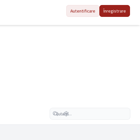
Autentificare
Înregistrare
Căutare avansată