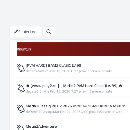
Subiect nou
Căutare
Anunţuri
[PVM HARD] BAM2 CLASIC LV 99
de
bam2
»
Dum Mar 15, 2026 6:12 pm
» în
Servere private
🔥 [www.play2.ro ] – Metin2 PvM Hard Clasic (Lv. 99) 🔥
de
galaGIE
»
Mie Feb 18, 2026 7:27 pm
» în
Servere private
Metin2Classiq 20.02.2026 PVM HARD-MEDIUM LV MAX 99
de
DeTesTClassiq
»
Mar Feb 17, 2026 4:09 pm
» în
Servere private
Metin2Adventure