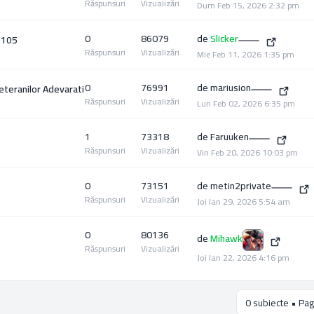
Răspunsuri
Vizualizări
Dum Feb 15, 2026 2:32 pm
0
86079
de
Slicker
 105
Răspunsuri
Vizualizări
Mie Feb 11, 2026 1:35 pm
0
76991
de
mariusion
eteranilor Adevarati
Răspunsuri
Vizualizări
Lun Feb 02, 2026 6:35 pm
1
73318
de
Faruuken
Răspunsuri
Vizualizări
Vin Feb 20, 2026 10:03 pm
0
73151
de
metin2private
Răspunsuri
Vizualizări
Joi Ian 29, 2026 5:54 am
0
80136
de
Mihawk
Răspunsuri
Vizualizări
Joi Ian 22, 2026 4:16 pm
0 subiecte • Pag