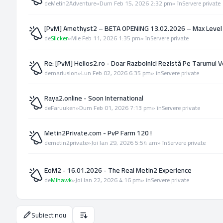
de
Metin2Adventure
»
Dum Feb 15, 2026 2:32 pm
» în
Servere private
[PvM] Amethyst2 – BETA OPENING 13.02.2026 – Max Level
de
Slicker
»
Mie Feb 11, 2026 1:35 pm
» în
Servere private
Re: [PvM] Helios2.ro - Doar Razboinici Rezistă Pe Tarumul V
de
mariusion
»
Lun Feb 02, 2026 6:35 pm
» în
Servere private
Raya2.online - Soon International
de
Faruuken
»
Dum Feb 01, 2026 7:13 pm
» în
Servere private
Metin2Private.com - PvP Farm 120 !
de
metin2private
»
Joi Ian 29, 2026 5:54 am
» în
Servere private
EoM2 - 16.01.2026 - The Real Metin2 Experience
de
Mihawk
»
Joi Ian 22, 2026 4:16 pm
» în
Servere private
Subiect nou
Opţiuni de sortare şi afişare.