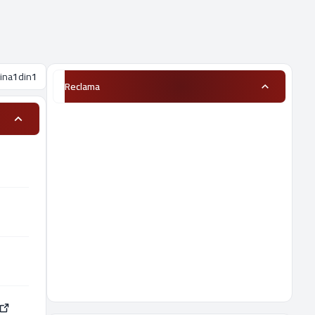
ina
1
din
1
Reclama