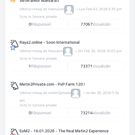
Veteranilor Adevarati
Ultimul mesaj de
mariusion
»
Lun Feb 02, 2026 6:35 pm
Scris în
Servere private
0
Răspunsuri
77067
Vizualizări
Raya2.online - Soon International
Ultimul mesaj de
Faruuken
»
Vin Feb 20, 2026 10:03 pm
Scris în
Servere private
1
Răspunsuri
73371
Vizualizări
Metin2Private.com - PvP Farm 120 !
Ultimul mesaj de
metin2private
»
Joi Ian 29, 2026 5:54
am
Scris în
Servere private
0
Răspunsuri
73214
Vizualizări
EoM2 - 16.01.2026 - The Real Metin2 Experience