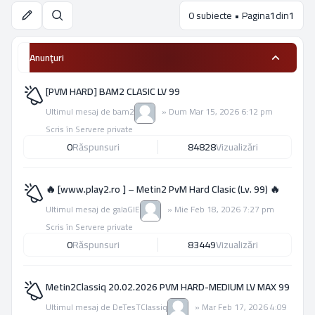
0 subiecte • Pagina
1
din
1
Căutare
Anunţuri
[PVM HARD] BAM2 CLASIC LV 99
Ultimul mesaj de
bam2
»
Dum Mar 15, 2026 6:12 pm
Scris în
Servere private
0
Răspunsuri
84828
Vizualizări
🔥 [www.play2.ro ] – Metin2 PvM Hard Clasic (Lv. 99) 🔥
Ultimul mesaj de
galaGIE
»
Mie Feb 18, 2026 7:27 pm
Scris în
Servere private
0
Răspunsuri
83449
Vizualizări
Metin2Classiq 20.02.2026 PVM HARD-MEDIUM LV MAX 99
Ultimul mesaj de
DeTesTClassiq
»
Mar Feb 17, 2026 4:09