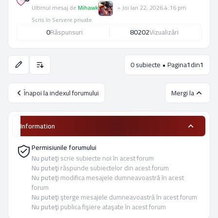
Ultimul mesaj de
Mihawk
»
Joi Ian 22, 2026 4:16 pm
Scris în
Servere private
0
Răspunsuri
80202
Vizualizări
0 subiecte • Pagina
1
din
1
Opţiuni de sortare şi afişare.
Înapoi la indexul forumului
Mergi la
Information
Permisiunile forumului
Nu puteţi
scrie subiecte noi în acest forum
Nu puteţi
răspunde subiectelor din acest forum
Nu puteţi
modifica mesajele dumneavoastră în acest
forum
Nu puteţi
şterge mesajele dumneavoastră în acest forum
Nu puteţi
publica fişiere ataşate în acest forum