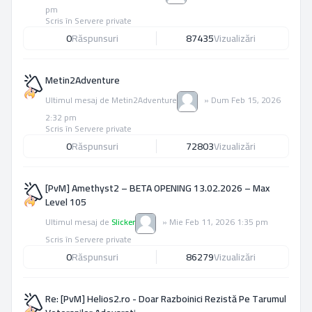
pm
Scris în
Servere private
0
Răspunsuri
87435
Vizualizări
Metin2Adventure
Ultimul mesaj de
Metin2Adventure
»
Dum Feb 15, 2026
2:32 pm
Scris în
Servere private
0
Răspunsuri
72803
Vizualizări
[PvM] Amethyst2 – BETA OPENING 13.02.2026 – Max
Level 105
Ultimul mesaj de
Slicker
»
Mie Feb 11, 2026 1:35 pm
Scris în
Servere private
0
Răspunsuri
86279
Vizualizări
Re: [PvM] Helios2.ro - Doar Razboinici Rezistă Pe Tarumul