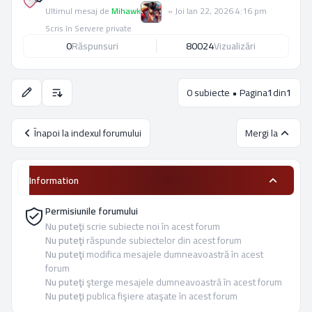
Ultimul mesaj de
Mihawk
»
Joi Ian 22, 2026 4:16 pm
Scris în
Servere private
0
Răspunsuri
80024
Vizualizări
0 subiecte • Pagina
1
din
1
Opţiuni de sortare şi afişare.
Înapoi la indexul forumului
Mergi la
Information
Permisiunile forumului
Nu puteţi
scrie subiecte noi în acest forum
Nu puteţi
răspunde subiectelor din acest forum
Nu puteţi
modifica mesajele dumneavoastră în acest
forum
Nu puteţi
şterge mesajele dumneavoastră în acest forum
Nu puteţi
publica fişiere ataşate în acest forum