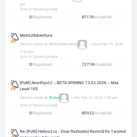
pm
Scris în
Servere private
0
Răspunsuri
87176
Vizualizări
Metin2Adventure
Ultimul mesaj de
Metin2Adventure
»
Dum Feb 15, 2026
2:32 pm
Scris în
Servere private
0
Răspunsuri
72718
Vizualizări
[PvM] Amethyst2 – BETA OPENING 13.02.2026 – Max
Level 105
Ultimul mesaj de
Slicker
»
Mie Feb 11, 2026 1:35 pm
Scris în
Servere private
0
Răspunsuri
85932
Vizualizări
Re: [PvM] Helios2.ro - Doar Razboinici Rezistă Pe Tarumul