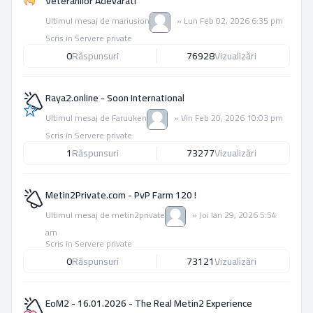
Veteranilor Adevarati
Ultimul mesaj de
mariusion
»
Lun Feb 02, 2026 6:35 pm
Scris în
Servere private
0
Răspunsuri
76928
Vizualizări
Raya2.online - Soon International
Ultimul mesaj de
Faruuken
»
Vin Feb 20, 2026 10:03 pm
Scris în
Servere private
1
Răspunsuri
73277
Vizualizări
Metin2Private.com - PvP Farm 120 !
Ultimul mesaj de
metin2private
»
Joi Ian 29, 2026 5:54
am
Scris în
Servere private
0
Răspunsuri
73121
Vizualizări
EoM2 - 16.01.2026 - The Real Metin2 Experience