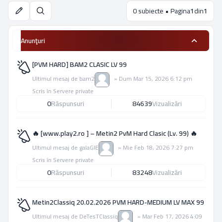
0 subiecte • Pagina
1
din
1
Căutare
Anunţuri
[PVM HARD] BAM2 CLASIC LV 99
Ultimul mesaj de
bam2
»
Dum Mar 15, 2026 6:12 pm
Scris în
Servere private
0
Răspunsuri
84639
Vizualizări
🔥 [www.play2.ro ] – Metin2 PvM Hard Clasic (Lv. 99) 🔥
Ultimul mesaj de
galaGIE
»
Mie Feb 18, 2026 7:27 pm
Scris în
Servere private
0
Răspunsuri
83248
Vizualizări
Metin2Classiq 20.02.2026 PVM HARD-MEDIUM LV MAX 99
Ultimul mesaj de
DeTesTClassiq
»
Mar Feb 17, 2026 4:09