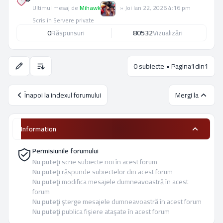
Ultimul mesaj de
Mihawk
»
Joi Ian 22, 2026 4:16 pm
Scris în
Servere private
0
Răspunsuri
80532
Vizualizări
0 subiecte • Pagina
1
din
1
Opţiuni de sortare şi afişare.
Înapoi la indexul forumului
Mergi la
Information
Permisiunile forumului
Nu puteţi
scrie subiecte noi în acest forum
Nu puteţi
răspunde subiectelor din acest forum
Nu puteţi
modifica mesajele dumneavoastră în acest
forum
Nu puteţi
şterge mesajele dumneavoastră în acest forum
Nu puteţi
publica fişiere ataşate în acest forum