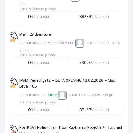
pm
Scris în
Servere private
0
Răspunsuri
88233
Vizualizări
Metin2Adventure
Ultimul mesaj de
Metin2Adventure
»
Dum Feb 15, 2026
2:32 pm
Scris în
Servere private
0
Răspunsuri
73024
Vizualizări
[PvM] Amethyst2 – BETA OPENING 13.02.2026 – Max
Level 105
Ultimul mesaj de
Slicker
»
Mie Feb 11, 2026 1:35 pm
Scris în
Servere private
0
Răspunsuri
87147
Vizualizări
Re: [PvM] Helios2.ro - Doar Razboinici Rezistă Pe Tarumul