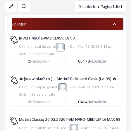
0 subiecte • Pagina
1
din
1
Căutare
Anunţuri
[PVM HARD] BAM2 CLASIC LV 99
Ultimul mesaj de
bam2
»
Dum Mar 15, 2026 6:12 pm
Scris în
Servere private
0
Răspunsuri
85178
Vizualizări
🔥 [www.play2.ro ] – Metin2 PvM Hard Clasic (Lv. 99) 🔥
Ultimul mesaj de
galaGIE
»
Mie Feb 18, 2026 7:27 pm
Scris în
Servere private
0
Răspunsuri
84040
Vizualizări
Metin2Classiq 20.02.2026 PVM HARD-MEDIUM LV MAX 99
Ultimul mesaj de
DeTesTClassiq
»
Mar Feb 17, 2026 4:09