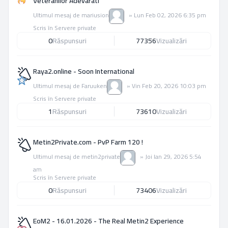
Veteranilor Adevarati
Ultimul mesaj de
mariusion
»
Lun Feb 02, 2026 6:35 pm
Scris în
Servere private
0
Răspunsuri
77356
Vizualizări
Raya2.online - Soon International
Ultimul mesaj de
Faruuken
»
Vin Feb 20, 2026 10:03 pm
Scris în
Servere private
1
Răspunsuri
73610
Vizualizări
Metin2Private.com - PvP Farm 120 !
Ultimul mesaj de
metin2private
»
Joi Ian 29, 2026 5:54
am
Scris în
Servere private
0
Răspunsuri
73406
Vizualizări
EoM2 - 16.01.2026 - The Real Metin2 Experience