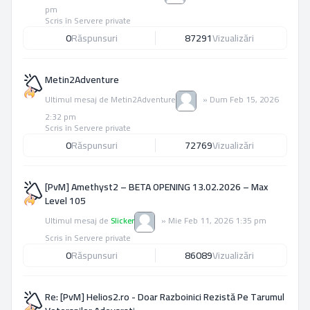
pm
Scris în
Servere private
0
Răspunsuri
87291
Vizualizări
Metin2Adventure
Ultimul mesaj de
Metin2Adventure
»
Dum Feb 15, 2026
2:32 pm
Scris în
Servere private
0
Răspunsuri
72769
Vizualizări
[PvM] Amethyst2 – BETA OPENING 13.02.2026 – Max
Level 105
Ultimul mesaj de
Slicker
»
Mie Feb 11, 2026 1:35 pm
Scris în
Servere private
0
Răspunsuri
86089
Vizualizări
Re: [PvM] Helios2.ro - Doar Razboinici Rezistă Pe Tarumul