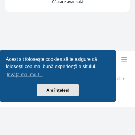
Căutare avansată
Acest sit foloseşte cookies să te asigure că
foloseşti cea mai bună experienţă a sitului.
Învaţă mai mult...
Resurse Metin2 GRATUITE pentru Serverul tau Privat de Metin2!
•
Designed by
Leenoz
Translation/Traducere:
MX-Publisher CMS
Am înţeles!
Confidențialitate
|
Termeni
|
Ora este UTC UTC
Scroll to top