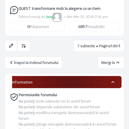
QUEST transformare mob la alegere cu un item
Ultimul mesaj de
Jazy
»
Mar Mar 10, 2026 2:54 pm
0
Răspunsuri
4857
Vizualizări
7 subiecte • Pagina
1
din
1
Opţiuni de sortare şi afişare.
Înapoi la indexul forumului
Mergi la
Information
Permisiunile forumului
Nu puteţi
scrie subiecte noi în acest forum
Nu puteţi
răspunde subiectelor din acest forum
Nu puteţi
modifica mesajele dumneavoastră în acest
forum
Nu puteţi
şterge mesajele dumneavoastră în acest forum