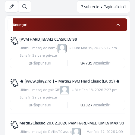
7 subiecte • Pagina
1
din
1
Căutare
Anunţuri
[PVM HARD] BAM2 CLASIC LV 99
Ultimul mesaj de
bam2
»
Dum Mar 15, 2026 6:12 pm
Scris în
Servere private
0
Răspunsuri
84739
Vizualizări
🔥 [www.play2.ro ] – Metin2 PvM Hard Clasic (Lv. 99) 🔥
Ultimul mesaj de
galaGIE
»
Mie Feb 18, 2026 7:27 pm
Scris în
Servere private
0
Răspunsuri
83327
Vizualizări
Metin2Classiq 20.02.2026 PVM HARD-MEDIUM LV MAX 99
Ultimul mesaj de
DeTesTClassiq
»
Mar Feb 17, 2026 4:09