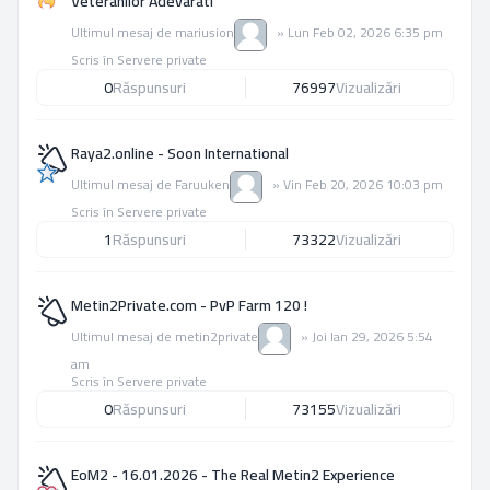
Veteranilor Adevarati
Ultimul mesaj de
mariusion
»
Lun Feb 02, 2026 6:35 pm
Scris în
Servere private
0
Răspunsuri
76997
Vizualizări
Raya2.online - Soon International
Ultimul mesaj de
Faruuken
»
Vin Feb 20, 2026 10:03 pm
Scris în
Servere private
1
Răspunsuri
73322
Vizualizări
Metin2Private.com - PvP Farm 120 !
Ultimul mesaj de
metin2private
»
Joi Ian 29, 2026 5:54
am
Scris în
Servere private
0
Răspunsuri
73155
Vizualizări
EoM2 - 16.01.2026 - The Real Metin2 Experience