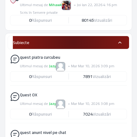
Ultimul mesaj de
Mihawk
»
Joi Ian 22, 2026 4:16 pm
Scris în
Servere private
0
Răspunsuri
80145
Vizualizări
Subiecte
quest piatra curcubeu
Ultimul mesaj de
Jazy
»
Mar Mar 10, 2026 3:09 pm
0
Răspunsuri
7891
Vizualizări
Quest OX
Ultimul mesaj de
Jazy
»
Mar Mar 10, 2026 3:08 pm
0
Răspunsuri
7024
Vizualizări
quest anunt nivel pe chat