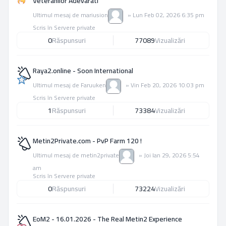
Veteranilor Adevarati
Ultimul mesaj de
mariusion
»
Lun Feb 02, 2026 6:35 pm
Scris în
Servere private
0
Răspunsuri
77089
Vizualizări
Raya2.online - Soon International
Ultimul mesaj de
Faruuken
»
Vin Feb 20, 2026 10:03 pm
Scris în
Servere private
1
Răspunsuri
73384
Vizualizări
Metin2Private.com - PvP Farm 120 !
Ultimul mesaj de
metin2private
»
Joi Ian 29, 2026 5:54
am
Scris în
Servere private
0
Răspunsuri
73224
Vizualizări
EoM2 - 16.01.2026 - The Real Metin2 Experience