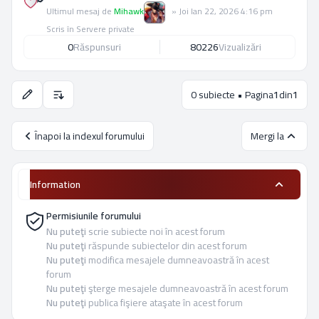
Ultimul mesaj de
Mihawk
»
Joi Ian 22, 2026 4:16 pm
Scris în
Servere private
0
Răspunsuri
80226
Vizualizări
0 subiecte • Pagina
1
din
1
Opţiuni de sortare şi afişare.
Înapoi la indexul forumului
Mergi la
Information
Permisiunile forumului
Nu puteţi
scrie subiecte noi în acest forum
Nu puteţi
răspunde subiectelor din acest forum
Nu puteţi
modifica mesajele dumneavoastră în acest
forum
Nu puteţi
şterge mesajele dumneavoastră în acest forum
Nu puteţi
publica fişiere ataşate în acest forum