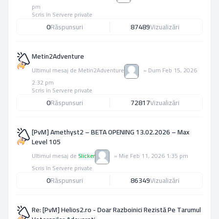
pm
Scris în
Servere private
0
Răspunsuri
87489
Vizualizări
Metin2Adventure
Ultimul mesaj de
Metin2Adventure
»
Dum Feb 15, 2026
2:32 pm
Scris în
Servere private
0
Răspunsuri
72817
Vizualizări
[PvM] Amethyst2 – BETA OPENING 13.02.2026 – Max
Level 105
Ultimul mesaj de
Slicker
»
Mie Feb 11, 2026 1:35 pm
Scris în
Servere private
0
Răspunsuri
86349
Vizualizări
Re: [PvM] Helios2.ro - Doar Razboinici Rezistă Pe Tarumul