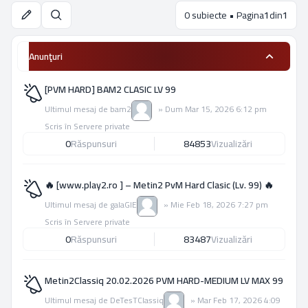
0 subiecte • Pagina
1
din
1
Căutare
Anunţuri
[PVM HARD] BAM2 CLASIC LV 99
Ultimul mesaj de
bam2
»
Dum Mar 15, 2026 6:12 pm
Scris în
Servere private
0
Răspunsuri
84853
Vizualizări
🔥 [www.play2.ro ] – Metin2 PvM Hard Clasic (Lv. 99) 🔥
Ultimul mesaj de
galaGIE
»
Mie Feb 18, 2026 7:27 pm
Scris în
Servere private
0
Răspunsuri
83487
Vizualizări
Metin2Classiq 20.02.2026 PVM HARD-MEDIUM LV MAX 99
Ultimul mesaj de
DeTesTClassiq
»
Mar Feb 17, 2026 4:09