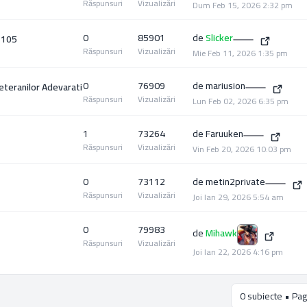
Răspunsuri
Vizualizări
Dum Feb 15, 2026 2:32 pm
0
85901
de
Slicker
 105
Răspunsuri
Vizualizări
Mie Feb 11, 2026 1:35 pm
0
76909
de
mariusion
eteranilor Adevarati
Răspunsuri
Vizualizări
Lun Feb 02, 2026 6:35 pm
1
73264
de
Faruuken
Răspunsuri
Vizualizări
Vin Feb 20, 2026 10:03 pm
0
73112
de
metin2private
Răspunsuri
Vizualizări
Joi Ian 29, 2026 5:54 am
0
79983
de
Mihawk
Răspunsuri
Vizualizări
Joi Ian 22, 2026 4:16 pm
0 subiecte • Pag