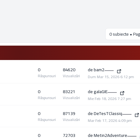
0 subiecte • Pag
0
84620
de
bam2
Răspunsuri
Vizualizări
Dum Mar 15, 2026 6:12 pm
0
83221
de
galaGIE
Răspunsuri
Vizualizări
Mie Feb 18, 2026 7:27 pm
0
87139
de
DeTesTClassiq
Răspunsuri
Vizualizări
Mar Feb 17, 2026 4:09 pm
0
72703
de
Metin2Adventure