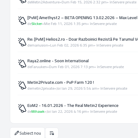
de
Metin2Adventure
»
Dum Feb 15, 2026 2:32 pm
» în
Servere private
[PvM] Amethyst2 – BETA OPENING 13.02.2026 – Max Level
de
Slicker
»
Mie Feb 11, 2026 1:35 pm
» în
Servere private
Re: [PvM] Helios2.ro - Doar Razboinici Rezistă Pe Tarumul V
de
mariusion
»
Lun Feb 02, 2026 6:35 pm
» în
Servere private
Raya2.online - Soon International
de
Faruuken
»
Dum Feb 01, 2026 7:13 pm
» în
Servere private
Metin2Private.com - PvP Farm 120 !
de
metin2private
»
Joi Ian 29, 2026 5:54 am
» în
Servere private
EoM2 - 16.01.2026 - The Real Metin2 Experience
de
Mihawk
»
Joi Ian 22, 2026 4:16 pm
» în
Servere private
Subiect nou
Opţiuni de sortare şi afişare.