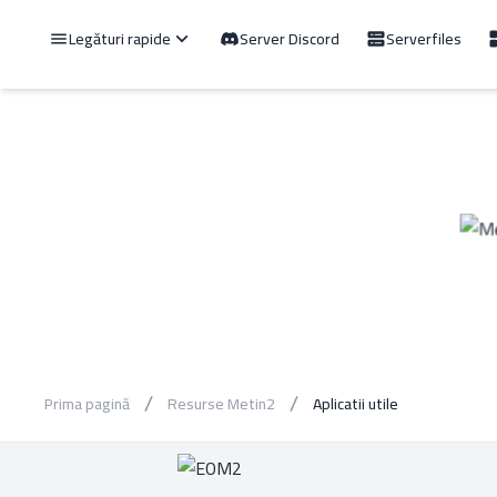
Legături rapide
Server Discord
Serverfiles
Prima pagină
Resurse Metin2
Aplicatii utile