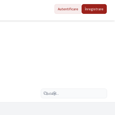
Autentificare
Înregistrare
Căutare avansată