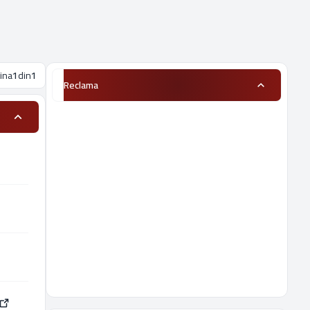
ina
1
din
1
Reclama