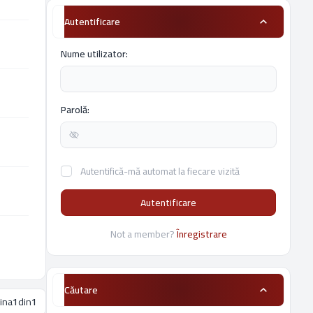
Autentificare
Nume utilizator:
Parolă:
Autentifică-mă automat la fiecare vizită
Autentificare
Not a member?
Înregistrare
Căutare
ina
1
din
1