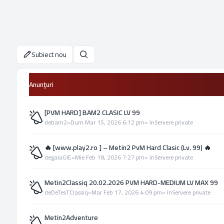
Subiect nou
Căutare
Anunţuri
[PVM HARD] BAM2 CLASIC LV 99
de
bam2
»
Dum Mar 15, 2026 6:12 pm
» în
Servere private
🔥 [www.play2.ro ] – Metin2 PvM Hard Clasic (Lv. 99) 🔥
de
galaGIE
»
Mie Feb 18, 2026 7:27 pm
» în
Servere private
Metin2Classiq 20.02.2026 PVM HARD-MEDIUM LV MAX 99
de
DeTesTClassiq
»
Mar Feb 17, 2026 4:09 pm
» în
Servere private
Metin2Adventure