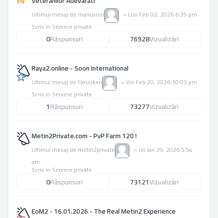
Veteranilor Adevarati
Ultimul mesaj de
mariusion
»
Lun Feb 02, 2026 6:35 pm
Scris în
Servere private
0
Răspunsuri
76928
Vizualizări
Raya2.online - Soon International
Ultimul mesaj de
Faruuken
»
Vin Feb 20, 2026 10:03 pm
Scris în
Servere private
1
Răspunsuri
73277
Vizualizări
Metin2Private.com - PvP Farm 120 !
Ultimul mesaj de
metin2private
»
Joi Ian 29, 2026 5:54
am
Scris în
Servere private
0
Răspunsuri
73121
Vizualizări
EoM2 - 16.01.2026 - The Real Metin2 Experience