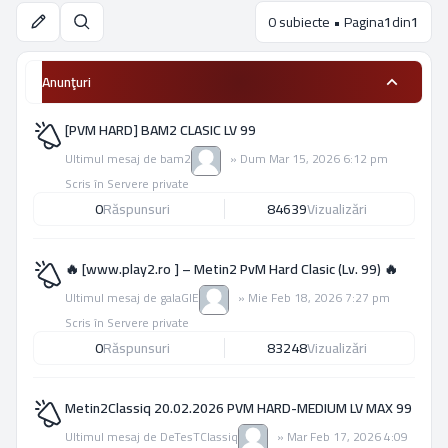
0 subiecte • Pagina
1
din
1
Căutare
Anunţuri
[PVM HARD] BAM2 CLASIC LV 99
Ultimul mesaj de
bam2
»
Dum Mar 15, 2026 6:12 pm
Scris în
Servere private
0
Răspunsuri
84639
Vizualizări
🔥 [www.play2.ro ] – Metin2 PvM Hard Clasic (Lv. 99) 🔥
Ultimul mesaj de
galaGIE
»
Mie Feb 18, 2026 7:27 pm
Scris în
Servere private
0
Răspunsuri
83248
Vizualizări
Metin2Classiq 20.02.2026 PVM HARD-MEDIUM LV MAX 99
Ultimul mesaj de
DeTesTClassiq
»
Mar Feb 17, 2026 4:09