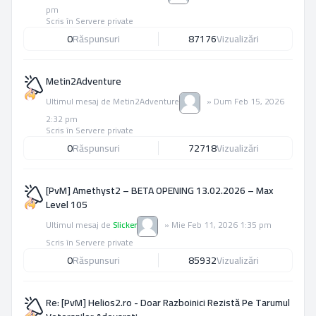
pm
Scris în
Servere private
0
Răspunsuri
87176
Vizualizări
Metin2Adventure
Ultimul mesaj de
Metin2Adventure
»
Dum Feb 15, 2026
2:32 pm
Scris în
Servere private
0
Răspunsuri
72718
Vizualizări
[PvM] Amethyst2 – BETA OPENING 13.02.2026 – Max
Level 105
Ultimul mesaj de
Slicker
»
Mie Feb 11, 2026 1:35 pm
Scris în
Servere private
0
Răspunsuri
85932
Vizualizări
Re: [PvM] Helios2.ro - Doar Razboinici Rezistă Pe Tarumul