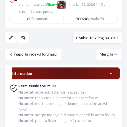
Ultimul mesaj de
Mihawk
»
Joi Ian 22, 2026 4:16 pm
Scris în
Servere private
0
Răspunsuri
80024
Vizualizări
0 subiecte • Pagina
1
din
1
Opţiuni de sortare şi afişare.
Înapoi la indexul forumului
Mergi la
Information
Permisiunile forumului
Nu puteţi
scrie subiecte noi în acest forum
Nu puteţi
răspunde subiectelor din acest forum
Nu puteţi
modifica mesajele dumneavoastră în acest
forum
Nu puteţi
şterge mesajele dumneavoastră în acest forum
Nu puteţi
publica fişiere ataşate în acest forum