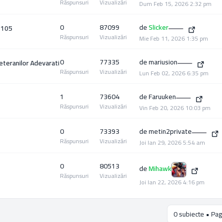
Răspunsuri
Vizualizări
Dum Feb 15, 2026 2:32 pm
0
87099
de
Slicker
 105
Răspunsuri
Vizualizări
Mie Feb 11, 2026 1:35 pm
0
77335
de
mariusion
eteranilor Adevarati
Răspunsuri
Vizualizări
Lun Feb 02, 2026 6:35 pm
1
73604
de
Faruuken
Răspunsuri
Vizualizări
Vin Feb 20, 2026 10:03 pm
0
73393
de
metin2private
Răspunsuri
Vizualizări
Joi Ian 29, 2026 5:54 am
0
80513
de
Mihawk
Răspunsuri
Vizualizări
Joi Ian 22, 2026 4:16 pm
0 subiecte • Pag