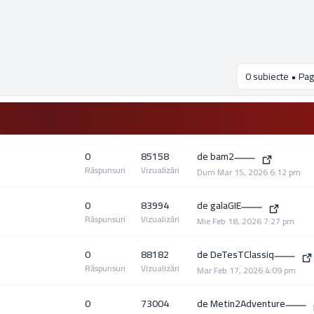
0 subiecte • Pag
0
85158
de
bam2
Răspunsuri
Vizualizări
Dum Mar 15, 2026 6:12 pm
0
83994
de
galaGIE
Răspunsuri
Vizualizări
Mie Feb 18, 2026 7:27 pm
0
88182
de
DeTesTClassiq
Răspunsuri
Vizualizări
Mar Feb 17, 2026 4:09 pm
0
73004
de
Metin2Adventure