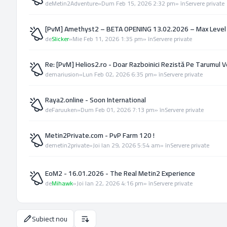
de
Metin2Adventure
»
Dum Feb 15, 2026 2:32 pm
» în
Servere private
[PvM] Amethyst2 – BETA OPENING 13.02.2026 – Max Level
de
Slicker
»
Mie Feb 11, 2026 1:35 pm
» în
Servere private
Re: [PvM] Helios2.ro - Doar Razboinici Rezistă Pe Tarumul V
de
mariusion
»
Lun Feb 02, 2026 6:35 pm
» în
Servere private
Raya2.online - Soon International
de
Faruuken
»
Dum Feb 01, 2026 7:13 pm
» în
Servere private
Metin2Private.com - PvP Farm 120 !
de
metin2private
»
Joi Ian 29, 2026 5:54 am
» în
Servere private
EoM2 - 16.01.2026 - The Real Metin2 Experience
de
Mihawk
»
Joi Ian 22, 2026 4:16 pm
» în
Servere private
Subiect nou
Opţiuni de sortare şi afişare.