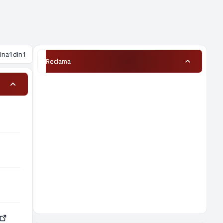
ina
1
din
1
Reclama