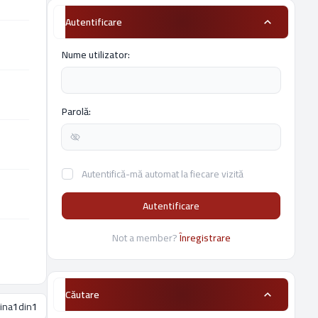
Autentificare
Nume utilizator:
Parolă:
Autentifică-mă automat la fiecare vizită
Autentificare
Not a member?
Înregistrare
Căutare
ina
1
din
1