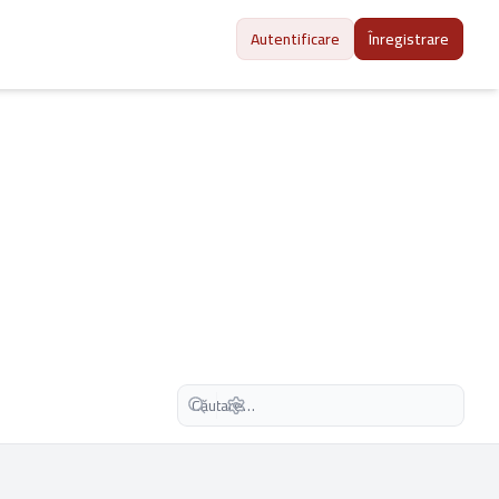
Autentificare
Înregistrare
Căutare avansată