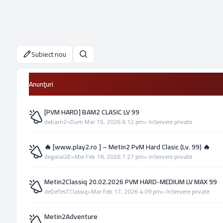
Subiect nou
Căutare
Anunţuri
[PVM HARD] BAM2 CLASIC LV 99
de
bam2
»
Dum Mar 15, 2026 6:12 pm
» în
Servere private
🔥 [www.play2.ro ] – Metin2 PvM Hard Clasic (Lv. 99) 🔥
de
galaGIE
»
Mie Feb 18, 2026 7:27 pm
» în
Servere private
Metin2Classiq 20.02.2026 PVM HARD-MEDIUM LV MAX 99
de
DeTesTClassiq
»
Mar Feb 17, 2026 4:09 pm
» în
Servere private
Metin2Adventure