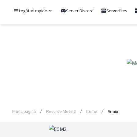
Legături rapide
Server Discord
Serverfiles
Prima pagină
Resurse Metin2
Iteme
Armuri