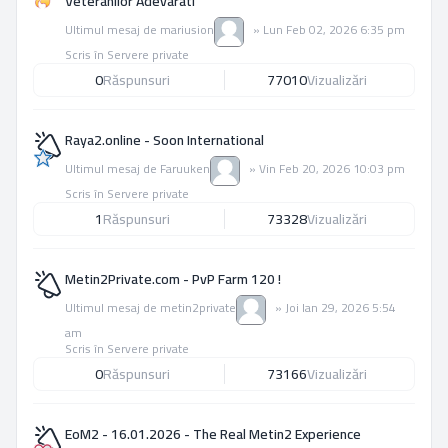
Veteranilor Adevarati
Ultimul mesaj de
mariusion
»
Lun Feb 02, 2026 6:35 pm
Scris în
Servere private
0
Răspunsuri
77010
Vizualizări
Raya2.online - Soon International
Ultimul mesaj de
Faruuken
»
Vin Feb 20, 2026 10:03 pm
Scris în
Servere private
1
Răspunsuri
73328
Vizualizări
Metin2Private.com - PvP Farm 120 !
Ultimul mesaj de
metin2private
»
Joi Ian 29, 2026 5:54
am
Scris în
Servere private
0
Răspunsuri
73166
Vizualizări
EoM2 - 16.01.2026 - The Real Metin2 Experience