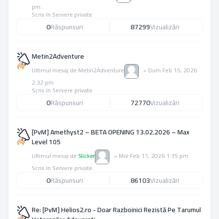
pm
Scris în
Servere private
0
Răspunsuri
87299
Vizualizări
Metin2Adventure
Ultimul mesaj de
Metin2Adventure
»
Dum Feb 15, 2026
2:32 pm
Scris în
Servere private
0
Răspunsuri
72770
Vizualizări
[PvM] Amethyst2 – BETA OPENING 13.02.2026 – Max
Level 105
Ultimul mesaj de
Slicker
»
Mie Feb 11, 2026 1:35 pm
Scris în
Servere private
0
Răspunsuri
86103
Vizualizări
Re: [PvM] Helios2.ro - Doar Razboinici Rezistă Pe Tarumul