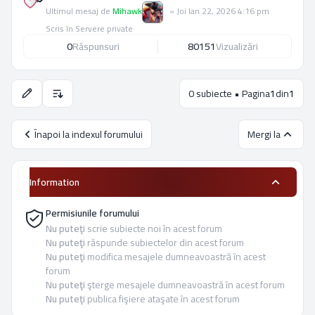
Ultimul mesaj de
Mihawk
»
Joi Ian 22, 2026 4:16 pm
Scris în
Servere private
0
Răspunsuri
80151
Vizualizări
0 subiecte • Pagina
1
din
1
Opţiuni de sortare şi afişare.
Înapoi la indexul forumului
Mergi la
Information
Permisiunile forumului
Nu puteţi
scrie subiecte noi în acest forum
Nu puteţi
răspunde subiectelor din acest forum
Nu puteţi
modifica mesajele dumneavoastră în acest
forum
Nu puteţi
şterge mesajele dumneavoastră în acest forum
Nu puteţi
publica fişiere ataşate în acest forum