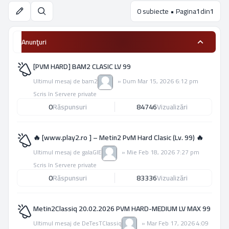
0 subiecte • Pagina
1
din
1
Căutare
Anunţuri
[PVM HARD] BAM2 CLASIC LV 99
Ultimul mesaj de
bam2
»
Dum Mar 15, 2026 6:12 pm
Scris în
Servere private
0
Răspunsuri
84746
Vizualizări
🔥 [www.play2.ro ] – Metin2 PvM Hard Clasic (Lv. 99) 🔥
Ultimul mesaj de
galaGIE
»
Mie Feb 18, 2026 7:27 pm
Scris în
Servere private
0
Răspunsuri
83336
Vizualizări
Metin2Classiq 20.02.2026 PVM HARD-MEDIUM LV MAX 99
Ultimul mesaj de
DeTesTClassiq
»
Mar Feb 17, 2026 4:09