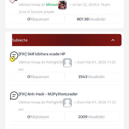
Ultimul mesaj de
Mihawk
»
Joi Ian 22, 2026 4:16 pm
Scris în
Servere private
0
Răspunsuri
80138
Vizualizări
Subiecte
[FIX] Skill Izbitura scade HP
Ultimul mesaj de
ProFight3D
»
Dum Feb 01, 2026 11:25
am
0
Răspunsuri
3943
Vizualizări
[FIX] Anti-Hack - M2PythonLoader
Ultimul mesaj de
ProFight3D
»
Dum Feb 01, 2026 11:23
am
0
Răspunsuri
2009
Vizualizări