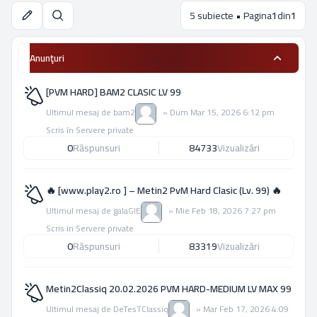
5 subiecte • Pagina
1
din
1
Căutare
Anunţuri
[PVM HARD] BAM2 CLASIC LV 99
Ultimul mesaj de
bam2
»
Dum Mar 15, 2026 6:12 pm
Scris în
Servere private
0
Răspunsuri
84733
Vizualizări
🔥 [www.play2.ro ] – Metin2 PvM Hard Clasic (Lv. 99) 🔥
Ultimul mesaj de
galaGIE
»
Mie Feb 18, 2026 7:27 pm
Scris în
Servere private
0
Răspunsuri
83319
Vizualizări
Metin2Classiq 20.02.2026 PVM HARD-MEDIUM LV MAX 99
Ultimul mesaj de
DeTesTClassiq
»
Mar Feb 17, 2026 4:09