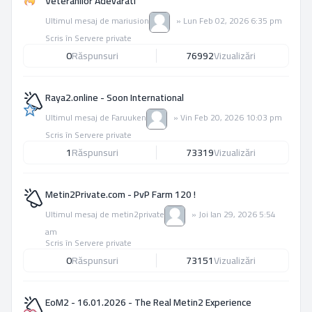
Veteranilor Adevarati
Ultimul mesaj de
mariusion
»
Lun Feb 02, 2026 6:35 pm
Scris în
Servere private
0
Răspunsuri
76992
Vizualizări
Raya2.online - Soon International
Ultimul mesaj de
Faruuken
»
Vin Feb 20, 2026 10:03 pm
Scris în
Servere private
1
Răspunsuri
73319
Vizualizări
Metin2Private.com - PvP Farm 120 !
Ultimul mesaj de
metin2private
»
Joi Ian 29, 2026 5:54
am
Scris în
Servere private
0
Răspunsuri
73151
Vizualizări
EoM2 - 16.01.2026 - The Real Metin2 Experience