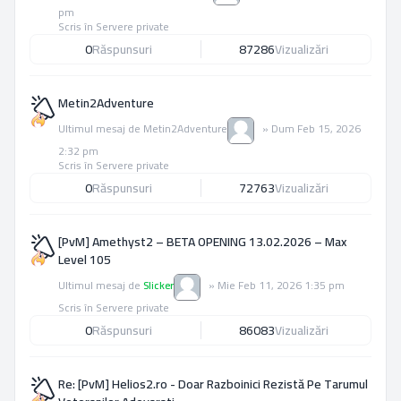
pm
Scris în
Servere private
0
Răspunsuri
87286
Vizualizări
Metin2Adventure
Ultimul mesaj de
Metin2Adventure
»
Dum Feb 15, 2026
2:32 pm
Scris în
Servere private
0
Răspunsuri
72763
Vizualizări
[PvM] Amethyst2 – BETA OPENING 13.02.2026 – Max
Level 105
Ultimul mesaj de
Slicker
»
Mie Feb 11, 2026 1:35 pm
Scris în
Servere private
0
Răspunsuri
86083
Vizualizări
Re: [PvM] Helios2.ro - Doar Razboinici Rezistă Pe Tarumul