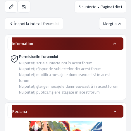
5 subiecte • Pagina
1
din
1
Opţiuni de sortare şi afişare.
Înapoi la indexul forumului
Mergi la
Information
Permisiunile forumului
Nu puteţi
scrie subiecte noi în acest forum
Nu puteţi
răspunde subiectelor din acest forum
Nu puteţi
modifica mesajele dumneavoastră în acest
forum
Nu puteţi
şterge mesajele dumneavoastră în acest forum
Nu puteţi
publica fişiere ataşate în acest forum
Reclama