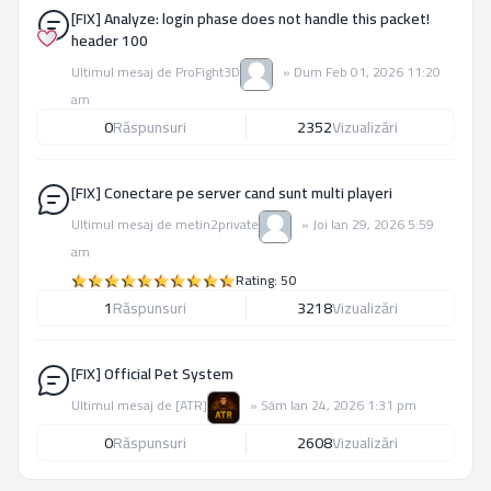
[FIX] Analyze: login phase does not handle this packet!
header 100
Ultimul mesaj de
ProFight3D
»
Dum Feb 01, 2026 11:20
am
0
Răspunsuri
2352
Vizualizări
[FIX] Conectare pe server cand sunt multi playeri
Ultimul mesaj de
metin2private
»
Joi Ian 29, 2026 5:59
am
Rating: 50
1
Răspunsuri
3218
Vizualizări
[FIX] Official Pet System
Ultimul mesaj de
[ATR]
»
Sâm Ian 24, 2026 1:31 pm
0
Răspunsuri
2608
Vizualizări