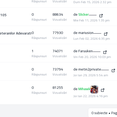
Răspunsuri
Vizualizări
Dum Feb 15, 2026 2:32 pm
0
88634
de
Slicker
 105
Răspunsuri
Vizualizări
Mie Feb 11, 2026 1:35 pm
0
77930
de
mariusion
eteranilor Adevarati
Răspunsuri
Vizualizări
Lun Feb 02, 2026 6:35 pm
1
74071
de
Faruuken
Răspunsuri
Vizualizări
Vin Feb 20, 2026 10:03 pm
0
73794
de
metin2private
Răspunsuri
Vizualizări
Joi Ian 29, 2026 5:54 am
0
81255
de
Mihawk
Răspunsuri
Vizualizări
Joi Ian 22, 2026 4:16 pm
0 subiecte • Pag