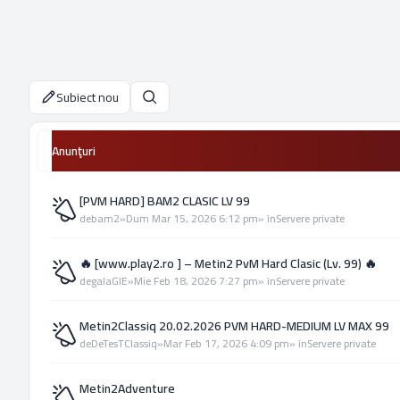
Subiect nou
Căutare
Anunţuri
[PVM HARD] BAM2 CLASIC LV 99
de
bam2
»
Dum Mar 15, 2026 6:12 pm
» în
Servere private
🔥 [www.play2.ro ] – Metin2 PvM Hard Clasic (Lv. 99) 🔥
de
galaGIE
»
Mie Feb 18, 2026 7:27 pm
» în
Servere private
Metin2Classiq 20.02.2026 PVM HARD-MEDIUM LV MAX 99
de
DeTesTClassiq
»
Mar Feb 17, 2026 4:09 pm
» în
Servere private
Metin2Adventure