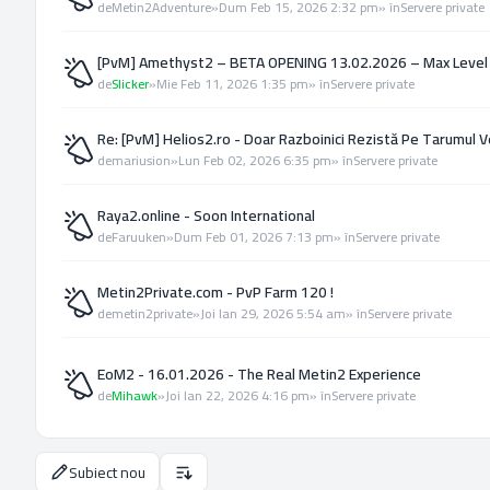
de
Metin2Adventure
»
Dum Feb 15, 2026 2:32 pm
» în
Servere private
[PvM] Amethyst2 – BETA OPENING 13.02.2026 – Max Level
de
Slicker
»
Mie Feb 11, 2026 1:35 pm
» în
Servere private
Re: [PvM] Helios2.ro - Doar Razboinici Rezistă Pe Tarumul V
de
mariusion
»
Lun Feb 02, 2026 6:35 pm
» în
Servere private
Raya2.online - Soon International
de
Faruuken
»
Dum Feb 01, 2026 7:13 pm
» în
Servere private
Metin2Private.com - PvP Farm 120 !
de
metin2private
»
Joi Ian 29, 2026 5:54 am
» în
Servere private
EoM2 - 16.01.2026 - The Real Metin2 Experience
de
Mihawk
»
Joi Ian 22, 2026 4:16 pm
» în
Servere private
Subiect nou
Opţiuni de sortare şi afişare.