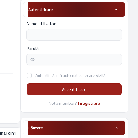
Autentificare
Nume utilizator:
Parolă:
Autentifică-mă automat la fiecare vizită
Autentificare
Not a member?
Înregistrare
Căutare
ina
1
din
1