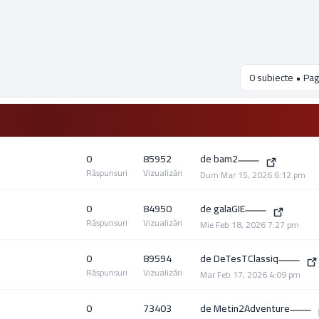
0 subiecte • Pag
0
85952
de
bam2
Răspunsuri
Vizualizări
Dum Mar 15, 2026 6:12 pm
0
84950
de
galaGIE
Răspunsuri
Vizualizări
Mie Feb 18, 2026 7:27 pm
0
89594
de
DeTesTClassiq
Răspunsuri
Vizualizări
Mar Feb 17, 2026 4:09 pm
0
73403
de
Metin2Adventure