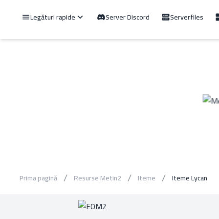
Legături rapide
Server Discord
Serverfiles
Prima pagină
Resurse Metin2
Iteme
Iteme Lycan