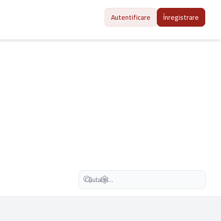
Autentificare
Înregistrare
Căutare avansată