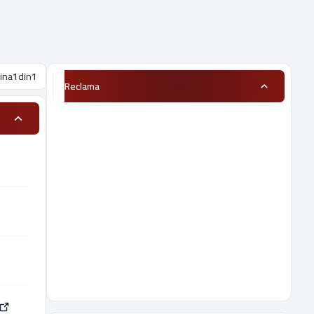
ina
1
din
1
Reclama