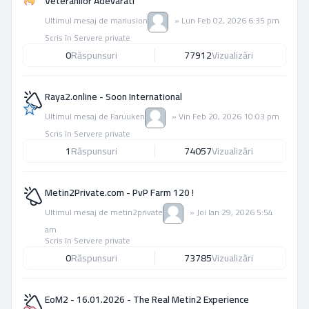
Veteranilor Adevarati
Ultimul mesaj de
mariusion
»
Lun Feb 02, 2026 6:35 pm
Scris în
Servere private
0
Răspunsuri
77912
Vizualizări
Raya2.online - Soon International
Ultimul mesaj de
Faruuken
»
Vin Feb 20, 2026 10:03 pm
Scris în
Servere private
1
Răspunsuri
74057
Vizualizări
Metin2Private.com - PvP Farm 120 !
Ultimul mesaj de
metin2private
»
Joi Ian 29, 2026 5:54
am
Scris în
Servere private
0
Răspunsuri
73785
Vizualizări
EoM2 - 16.01.2026 - The Real Metin2 Experience