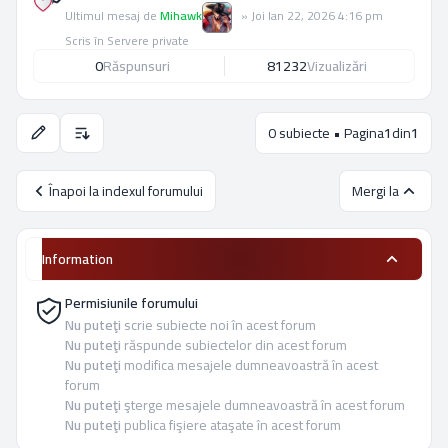
Ultimul mesaj de
Mihawk
»
Joi Ian 22, 2026 4:16 pm
Scris în
Servere private
0
Răspunsuri
81232
Vizualizări
0 subiecte • Pagina
1
din
1
Opţiuni de sortare şi afişare.
Înapoi la indexul forumului
Mergi la
Information
Permisiunile forumului
Nu puteţi
scrie subiecte noi în acest forum
Nu puteţi
răspunde subiectelor din acest forum
Nu puteţi
modifica mesajele dumneavoastră în acest
forum
Nu puteţi
şterge mesajele dumneavoastră în acest forum
Nu puteţi
publica fişiere ataşate în acest forum