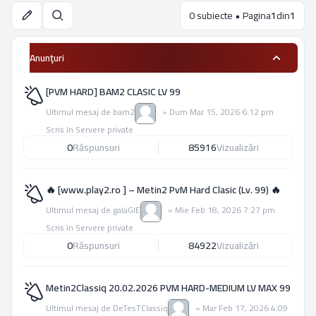
0 subiecte • Pagina
1
din
1
Căutare
Anunţuri
[PVM HARD] BAM2 CLASIC LV 99
Ultimul mesaj de
bam2
»
Dum Mar 15, 2026 6:12 pm
Scris în
Servere private
0
Răspunsuri
85916
Vizualizări
🔥 [www.play2.ro ] – Metin2 PvM Hard Clasic (Lv. 99) 🔥
Ultimul mesaj de
galaGIE
»
Mie Feb 18, 2026 7:27 pm
Scris în
Servere private
0
Răspunsuri
84922
Vizualizări
Metin2Classiq 20.02.2026 PVM HARD-MEDIUM LV MAX 99
Ultimul mesaj de
DeTesTClassiq
»
Mar Feb 17, 2026 4:09