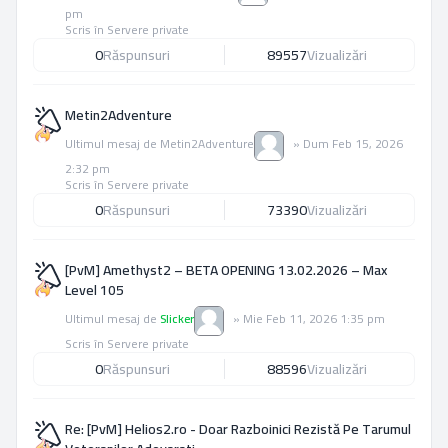
pm
Scris în
Servere private
0
Răspunsuri
89557
Vizualizări
Metin2Adventure
Ultimul mesaj de
Metin2Adventure
»
Dum Feb 15, 2026
2:32 pm
Scris în
Servere private
0
Răspunsuri
73390
Vizualizări
[PvM] Amethyst2 – BETA OPENING 13.02.2026 – Max
Level 105
Ultimul mesaj de
Slicker
»
Mie Feb 11, 2026 1:35 pm
Scris în
Servere private
0
Răspunsuri
88596
Vizualizări
Re: [PvM] Helios2.ro - Doar Razboinici Rezistă Pe Tarumul