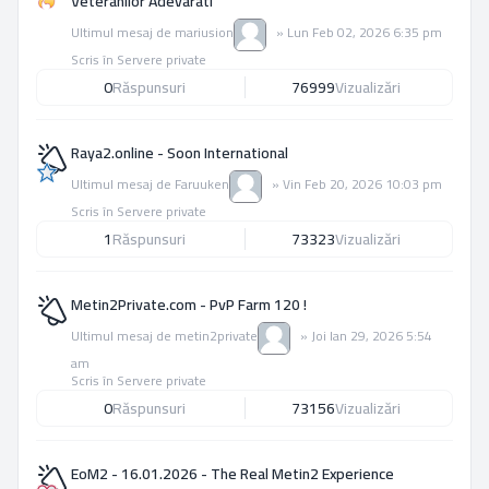
Veteranilor Adevarati
Ultimul mesaj de
mariusion
»
Lun Feb 02, 2026 6:35 pm
Scris în
Servere private
0
Răspunsuri
76999
Vizualizări
Raya2.online - Soon International
Ultimul mesaj de
Faruuken
»
Vin Feb 20, 2026 10:03 pm
Scris în
Servere private
1
Răspunsuri
73323
Vizualizări
Metin2Private.com - PvP Farm 120 !
Ultimul mesaj de
metin2private
»
Joi Ian 29, 2026 5:54
am
Scris în
Servere private
0
Răspunsuri
73156
Vizualizări
EoM2 - 16.01.2026 - The Real Metin2 Experience