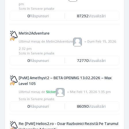
pm
Scris în
Servere private
0
Răspunsuri
87292
Vizualizări
Metin2Adventure
Ultimul mesaj de
Metin2Adventure
»
Dum Feb 15, 2026
2:32 pm
Scris în
Servere private
0
Răspunsuri
72770
Vizualizări
[PvM] Amethyst2 – BETA OPENING 13.02.2026 – Max
Level 105
Ultimul mesaj de
Slicker
»
Mie Feb 11, 2026 1:35 pm
Scris în
Servere private
0
Răspunsuri
86090
Vizualizări
Re: [PvM] Helios2.ro - Doar Razboinici Rezistă Pe Tarumul