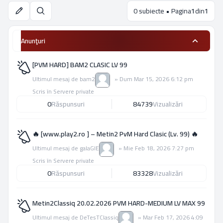
0 subiecte • Pagina
1
din
1
Căutare
Anunţuri
[PVM HARD] BAM2 CLASIC LV 99
Ultimul mesaj de
bam2
»
Dum Mar 15, 2026 6:12 pm
Scris în
Servere private
0
Răspunsuri
84739
Vizualizări
🔥 [www.play2.ro ] – Metin2 PvM Hard Clasic (Lv. 99) 🔥
Ultimul mesaj de
galaGIE
»
Mie Feb 18, 2026 7:27 pm
Scris în
Servere private
0
Răspunsuri
83328
Vizualizări
Metin2Classiq 20.02.2026 PVM HARD-MEDIUM LV MAX 99
Ultimul mesaj de
DeTesTClassiq
»
Mar Feb 17, 2026 4:09