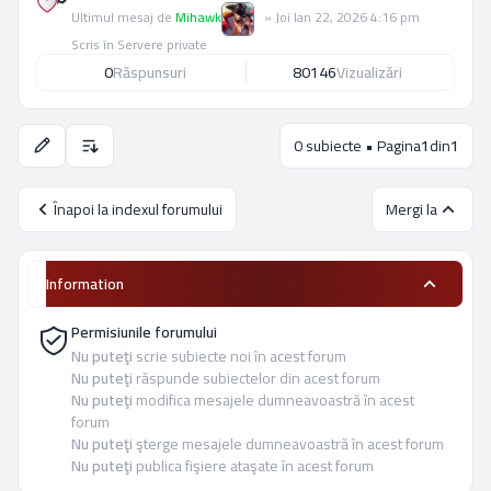
Ultimul mesaj de
Mihawk
»
Joi Ian 22, 2026 4:16 pm
Scris în
Servere private
0
Răspunsuri
80146
Vizualizări
0 subiecte • Pagina
1
din
1
Opţiuni de sortare şi afişare.
Înapoi la indexul forumului
Mergi la
Information
Permisiunile forumului
Nu puteţi
scrie subiecte noi în acest forum
Nu puteţi
răspunde subiectelor din acest forum
Nu puteţi
modifica mesajele dumneavoastră în acest
forum
Nu puteţi
şterge mesajele dumneavoastră în acest forum
Nu puteţi
publica fişiere ataşate în acest forum