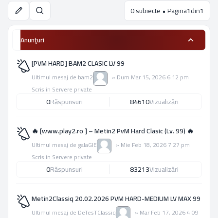
0 subiecte • Pagina
1
din
1
Căutare
Anunţuri
[PVM HARD] BAM2 CLASIC LV 99
Ultimul mesaj de
bam2
»
Dum Mar 15, 2026 6:12 pm
Scris în
Servere private
0
Răspunsuri
84610
Vizualizări
🔥 [www.play2.ro ] – Metin2 PvM Hard Clasic (Lv. 99) 🔥
Ultimul mesaj de
galaGIE
»
Mie Feb 18, 2026 7:27 pm
Scris în
Servere private
0
Răspunsuri
83213
Vizualizări
Metin2Classiq 20.02.2026 PVM HARD-MEDIUM LV MAX 99
Ultimul mesaj de
DeTesTClassiq
»
Mar Feb 17, 2026 4:09