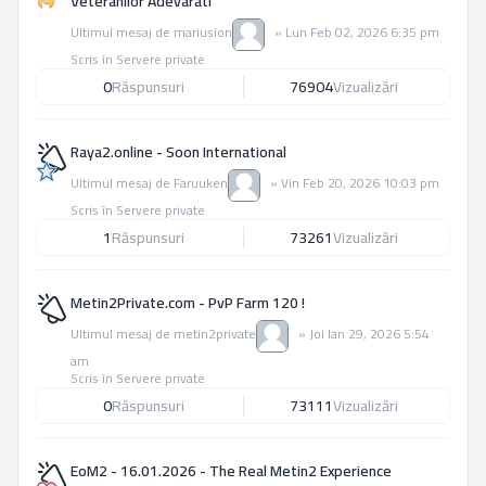
Veteranilor Adevarati
Ultimul mesaj de
mariusion
»
Lun Feb 02, 2026 6:35 pm
Scris în
Servere private
0
Răspunsuri
76904
Vizualizări
Raya2.online - Soon International
Ultimul mesaj de
Faruuken
»
Vin Feb 20, 2026 10:03 pm
Scris în
Servere private
1
Răspunsuri
73261
Vizualizări
Metin2Private.com - PvP Farm 120 !
Ultimul mesaj de
metin2private
»
Joi Ian 29, 2026 5:54
am
Scris în
Servere private
0
Răspunsuri
73111
Vizualizări
EoM2 - 16.01.2026 - The Real Metin2 Experience