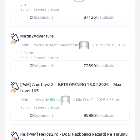
pm
Scris în
Servere private
0
Răspunsuri
87126
Vizualizări
Metin2Adventure
Ultimul mesaj de
Metin2Adventure
»
Dum Feb 15, 2026
2:32 pm
Scris în
Servere private
0
Răspunsuri
72699
Vizualizări
[PvM] Amethyst2 – BETA OPENING 13.02.2026 – Max
Level 105
Ultimul mesaj de
Slicker
»
Mie Feb 11, 2026 1:35 pm
Scris în
Servere private
0
Răspunsuri
85886
Vizualizări
Re: [PvM] Helios2.ro - Doar Razboinici Rezistă Pe Tarumul