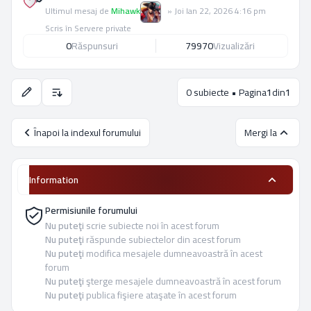
Ultimul mesaj de
Mihawk
»
Joi Ian 22, 2026 4:16 pm
Scris în
Servere private
0
Răspunsuri
79970
Vizualizări
0 subiecte • Pagina
1
din
1
Opţiuni de sortare şi afişare.
Înapoi la indexul forumului
Mergi la
Information
Permisiunile forumului
Nu puteţi
scrie subiecte noi în acest forum
Nu puteţi
răspunde subiectelor din acest forum
Nu puteţi
modifica mesajele dumneavoastră în acest
forum
Nu puteţi
şterge mesajele dumneavoastră în acest forum
Nu puteţi
publica fişiere ataşate în acest forum