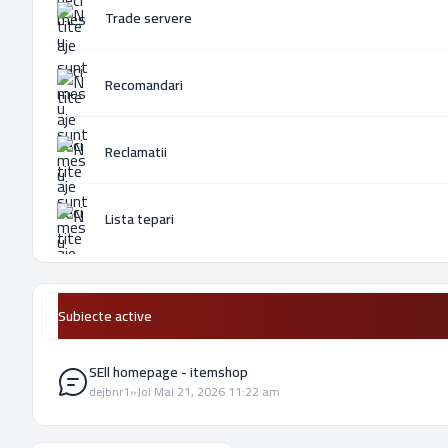
Trade servere
Recomandari
Reclamatii
Lista tepari
Subiecte active
SEll homepage - itemshop
de
jbnr1
»
Joi Mai 21, 2026 11:22 am