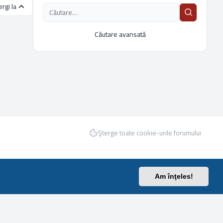
rgi la
Căutare avansată
Şterge toate cookie-urile forumului
Confidențialitate
|
Termeni
|
Ora este UTC UTC
Am înţeles!