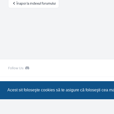
Înapoi la indexul forumului
Follow Us:
Resurse Metin2 GRATUITE pentru Serverul tau Privat de Metin2!
• De
Translation/Traducere:
MX-Publisher CMS
Acest sit foloseşte cookies să te asigure că foloseşti cea m
Scroll to top