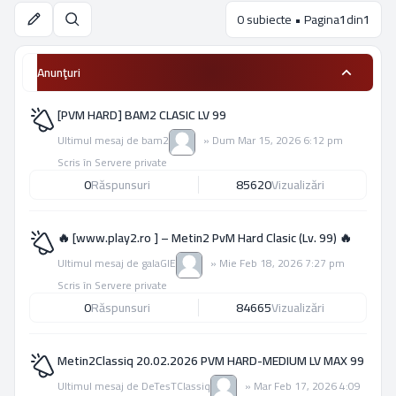
0 subiecte • Pagina
1
din
1
Căutare
Anunţuri
[PVM HARD] BAM2 CLASIC LV 99
Ultimul mesaj de
bam2
»
Dum Mar 15, 2026 6:12 pm
Scris în
Servere private
0
Răspunsuri
85620
Vizualizări
🔥 [www.play2.ro ] – Metin2 PvM Hard Clasic (Lv. 99) 🔥
Ultimul mesaj de
galaGIE
»
Mie Feb 18, 2026 7:27 pm
Scris în
Servere private
0
Răspunsuri
84665
Vizualizări
Metin2Classiq 20.02.2026 PVM HARD-MEDIUM LV MAX 99
Ultimul mesaj de
DeTesTClassiq
»
Mar Feb 17, 2026 4:09