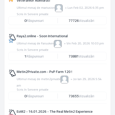
Veteranilor Adevarati
Ultimul mesaj de
mariusion
»
Lun Feb 02, 2026 6:35 pm
Scris în
Servere private
0
Răspunsuri
77726
Vizualizări
Raya2.online - Soon International
Ultimul mesaj de
Faruuken
»
Vin Feb 20, 2026 10:03 pm
Scris în
Servere private
1
Răspunsuri
73881
Vizualizări
Metin2Private.com - PvP Farm 120 !
Ultimul mesaj de
metin2private
»
Joi Ian 29, 2026 5:54
am
Scris în
Servere private
0
Răspunsuri
73655
Vizualizări
EoM2 - 16.01.2026 - The Real Metin2 Experience