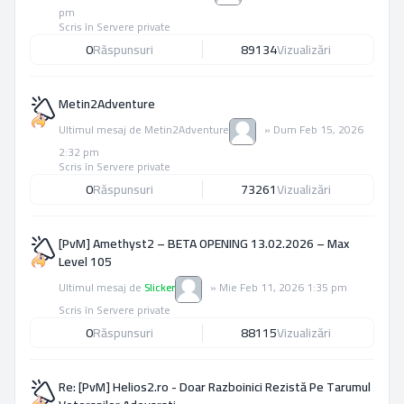
pm
Scris în
Servere private
0
Răspunsuri
89134
Vizualizări
Metin2Adventure
Ultimul mesaj de
Metin2Adventure
»
Dum Feb 15, 2026
2:32 pm
Scris în
Servere private
0
Răspunsuri
73261
Vizualizări
[PvM] Amethyst2 – BETA OPENING 13.02.2026 – Max
Level 105
Ultimul mesaj de
Slicker
»
Mie Feb 11, 2026 1:35 pm
Scris în
Servere private
0
Răspunsuri
88115
Vizualizări
Re: [PvM] Helios2.ro - Doar Razboinici Rezistă Pe Tarumul