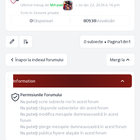
Ultimul mesaj de
Mihawk
»
Joi Ian 22, 2026 4:16 pm
Scris în
Servere private
0
Răspunsuri
80938
Vizualizări
0 subiecte • Pagina
1
din
1
Opţiuni de sortare şi afişare.
Înapoi la indexul forumului
Mergi la
Information
Permisiunile forumului
Nu puteţi
scrie subiecte noi în acest forum
Nu puteţi
răspunde subiectelor din acest forum
Nu puteţi
modifica mesajele dumneavoastră în acest
forum
Nu puteţi
şterge mesajele dumneavoastră în acest forum
Nu puteţi
publica fişiere ataşate în acest forum