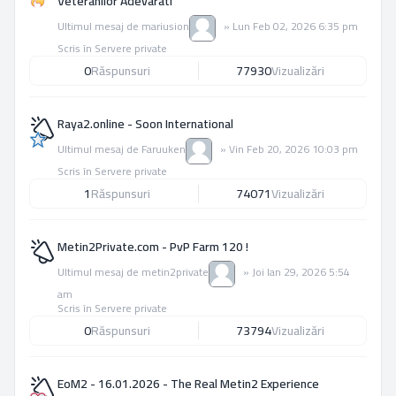
Veteranilor Adevarati
Ultimul mesaj de
mariusion
»
Lun Feb 02, 2026 6:35 pm
Scris în
Servere private
0
Răspunsuri
77930
Vizualizări
Raya2.online - Soon International
Ultimul mesaj de
Faruuken
»
Vin Feb 20, 2026 10:03 pm
Scris în
Servere private
1
Răspunsuri
74071
Vizualizări
Metin2Private.com - PvP Farm 120 !
Ultimul mesaj de
metin2private
»
Joi Ian 29, 2026 5:54
am
Scris în
Servere private
0
Răspunsuri
73794
Vizualizări
EoM2 - 16.01.2026 - The Real Metin2 Experience