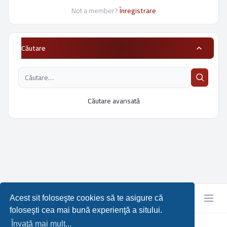
Not a member?
Înregistrare
Căutare
Căutare avansată
Acest sit foloseşte cookies să te asigure că
foloseşti cea mai bună experienţă a sitului.
Învaţă mai mult...