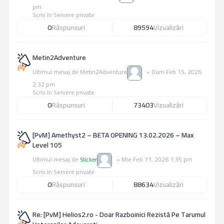
pm
Scris în
Servere private
0
Răspunsuri
89594
Vizualizări
Metin2Adventure
Ultimul mesaj de
Metin2Adventure
»
Dum Feb 15, 2026
2:32 pm
Scris în
Servere private
0
Răspunsuri
73403
Vizualizări
[PvM] Amethyst2 – BETA OPENING 13.02.2026 – Max
Level 105
Ultimul mesaj de
Slicker
»
Mie Feb 11, 2026 1:35 pm
Scris în
Servere private
0
Răspunsuri
88634
Vizualizări
Re: [PvM] Helios2.ro - Doar Razboinici Rezistă Pe Tarumul