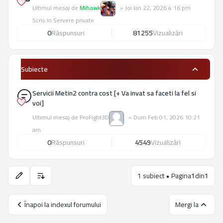
Ultimul mesaj de
Mihawk
»
Joi Ian 22, 2026 4:16 pm
Scris în
Servere private
0
Răspunsuri
81255
Vizualizări
Subiecte
Servicii Metin2 contra cost [+ Va invat sa faceti la fel si
voi]
Ultimul mesaj de
ProFight3D
»
Dum Feb 01, 2026 10:21
am
0
Răspunsuri
4549
Vizualizări
1 subiect • Pagina
1
din
1
Opţiuni de sortare şi afişare.
Înapoi la indexul forumului
Mergi la