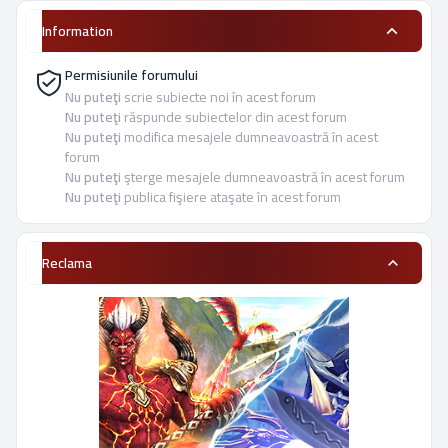
Information
Permisiunile forumului
Nu puteţi
scrie subiecte noi în acest forum
Nu puteţi
răspunde subiectelor din acest forum
Nu puteţi
modifica mesajele dumneavoastră în acest
forum
Nu puteţi
şterge mesajele dumneavoastră în acest forum
Nu puteţi
publica fişiere ataşate în acest forum
Reclama