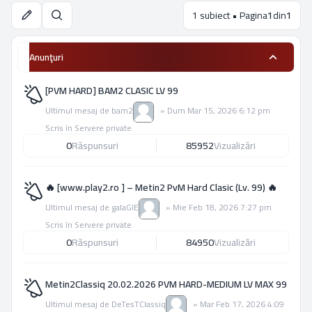
1 subiect • Pagina
1
din
1
Căutare
Anunţuri
[PVM HARD] BAM2 CLASIC LV 99
Ultimul mesaj de
bam2
»
Dum Mar 15, 2026 6:12 pm
Scris în
Servere private
0
Răspunsuri
85952
Vizualizări
🔥 [www.play2.ro ] – Metin2 PvM Hard Clasic (Lv. 99) 🔥
Ultimul mesaj de
galaGIE
»
Mie Feb 18, 2026 7:27 pm
Scris în
Servere private
0
Răspunsuri
84950
Vizualizări
Metin2Classiq 20.02.2026 PVM HARD-MEDIUM LV MAX 99
Ultimul mesaj de
DeTesTClassiq
»
Mar Feb 17, 2026 4:09