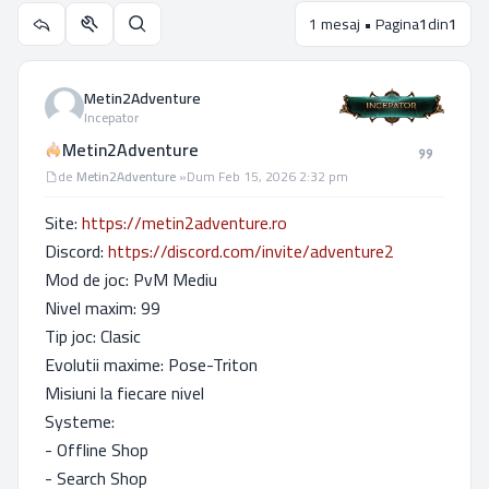
1 mesaj • Pagina
1
din
1
Utilitare subiect
Căutare
Metin2Adventure
Incepator
Metin2Adventure
Mesaj
de
Metin2Adventure
»
Dum Feb 15, 2026 2:32 pm
Site:
https://metin2adventure.ro
Discord:
https://discord.com/invite/adventure2
Mod de joc: PvM Mediu
Nivel maxim: 99
Tip joc: Clasic
Evolutii maxime: Pose-Triton
Misiuni la fiecare nivel
Systeme:
- Offline Shop
- Search Shop