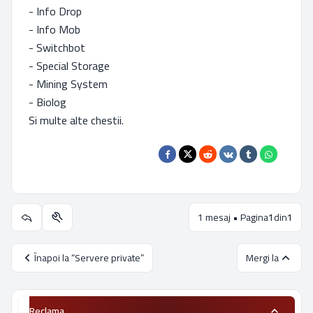
- Info Drop
- Info Mob
- Switchbot
- Special Storage
- Mining System
- Biolog
Si multe alte chestii.
1 mesaj • Pagina
1
din
1
Utilitare subiect
Înapoi la “Servere private”
Mergi la
Reclama