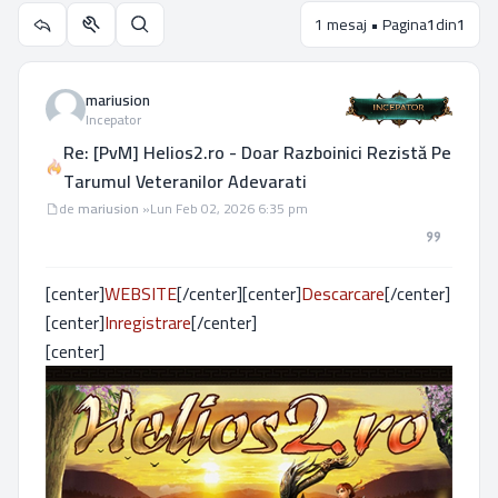
1 mesaj • Pagina
1
din
1
Utilitare subiect
Căutare
mariusion
Incepator
Re: [PvM] Helios2.ro - Doar Razboinici Rezistă Pe
Tarumul Veteranilor Adevarati
Mesaj
de
mariusion
»
Lun Feb 02, 2026 6:35 pm
[center]
WEBSITE
[/center][center]
Descarcare
[/center]
[center]
Inregistrare
[/center]
[center]