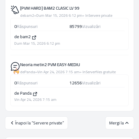
[PVM HARD] BAM2 CLASIC LV 99
de
bam2
»
Dum Mar 15, 2026 6:12 pm
» în
Servere private
0
Răspunsuri
85799
Vizualizări
de
bam2
Dum Mar 15, 2026 6:12 pm
Neoria metin2 PVM EASY-MEDIU
de
Panda
»
Vin Apr 24, 2026 7:15 am
» în
Serverfiles gratuite
0
Răspunsuri
12656
Vizualizări
de
Panda
Vin Apr 24, 2026 7:15 am
Înapoi la “Servere private”
Mergi la