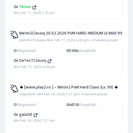
de
Slicker
Mie Feb 11, 2026 1:35 pm
Metin2Classiq 20.02.2026 PVM HARD-MEDIUM LV MAX 99
de
DeTesTClassiq
»
Mar Feb 17, 2026 4:09 pm
» în
Servere private
0
Răspunsuri
89384
Vizualizări
de
DeTesTClassiq
Mar Feb 17, 2026 4:09 pm
🔥 [www.play2.ro ] – Metin2 PvM Hard Clasic (Lv. 99) 🔥
de
galaGIE
»
Mie Feb 18, 2026 7:27 pm
» în
Servere private
0
Răspunsuri
84818
Vizualizări
de
galaGIE
Mie Feb 18, 2026 7:27 pm