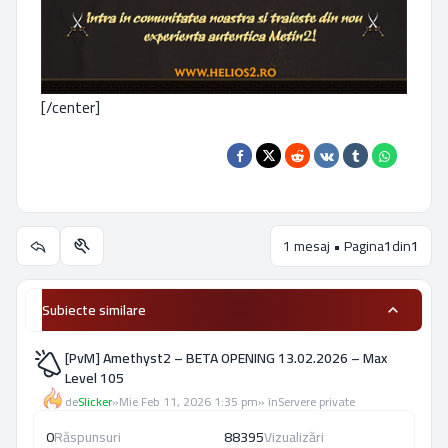
[/center]
1 mesaj • Pagina
1
din
1
Utilitare subiect
Subiecte similare
[PvM] Amethyst2 – BETA OPENING 13.02.2026 – Max
Level 105
de
Slicker
»
Mie Feb 11, 2026 1:35 pm
» în
Servere private
0
Răspunsuri
88395
Vizualizări