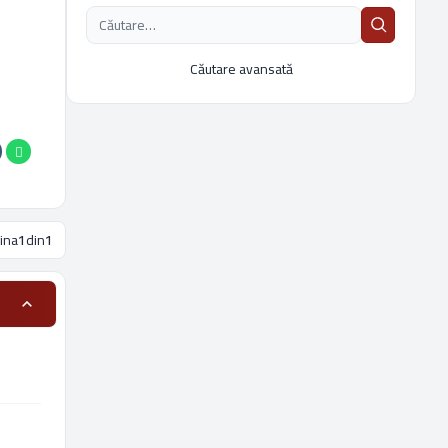
Căutare avansată
ina
1
din
1