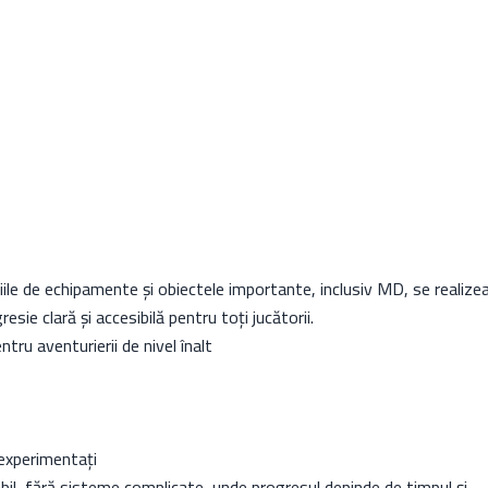
iile de echipamente și obiectele importante, inclusiv MD, se realize
esie clară și accesibilă pentru toți jucătorii.
ru aventurierii de nivel înalt
 experimentați
abil, fără sisteme complicate, unde progresul depinde de timpul și