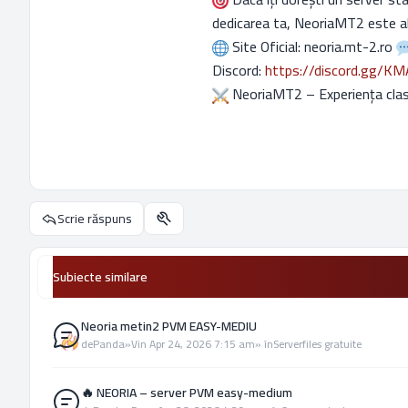
dedicarea ta, NeoriaMT2 este a
Site Oficial: neoria.mt-2.ro
Discord:
https://discord.gg/K
NeoriaMT2 – Experiența clasi
Scrie răspuns
Utilitare subiect
Subiecte similare
Neoria metin2 PVM EASY-MEDIU
de
Panda
»
Vin Apr 24, 2026 7:15 am
» în
Serverfiles gratuite
🔥 NEORIA – server PVM easy-medium