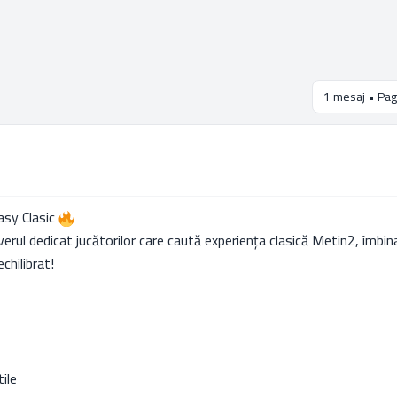
1 mesaj • Pag
sy Clasic
erul dedicat jucătorilor care caută experiența clasică Metin2, îmbin
chilibrat!
tile