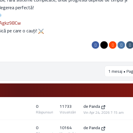
legerea perfectă!
MAgkz9BCw
că pe care o cauți!
1 mesaj • Pag
0
11733
de
Panda
Răspunsuri
Vizualizări
Vin Apr 24, 2026 7:15 am
0
10164
de
Panda