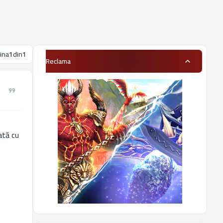
ina
1
din
1
Reclama
ată cu