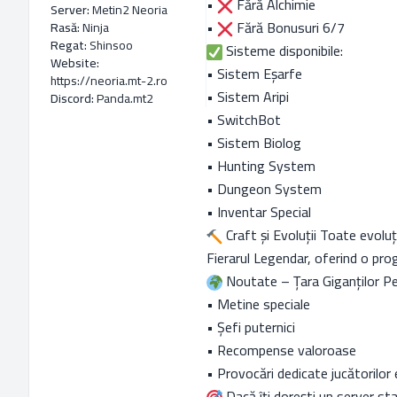
•
Fără Alchimie
Server:
Metin2 Neoria
•
Fără Bonusuri 6/7
Rasă:
Ninja
Regat:
Shinsoo
Sisteme disponibile:
Website:
• Sistem Eșarfe
https://neoria.mt-2.ro
• Sistem Aripi
Discord:
Panda.mt2
• SwitchBot
• Sistem Biolog
• Hunting System
• Dungeon System
• Inventar Special
Craft și Evoluții Toate evoluț
Fierarul Legendar, oferind o progr
Noutate – Țara Giganților Pent
• Metine speciale
• Șefi puternici
• Recompense valoroase
• Provocări dedicate jucătorilor
Dacă îți dorești un server st