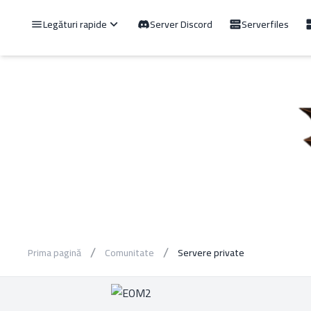
Legături rapide
Server Discord
Serverfiles
Prima pagină
Comunitate
Servere private