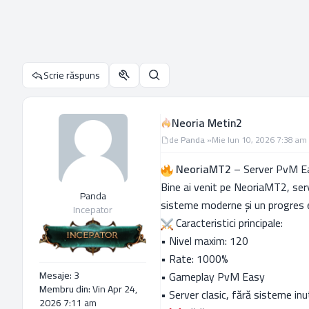
Scrie răspuns
Utilitare subiect
Căutare
Neoria Metin2
Mesaj
de
Panda
»
Mie Iun 10, 2026 7:38 am
NeoriaMT2
– Server PvM Ea
Bine ai venit pe NeoriaMT2, serv
Panda
sisteme moderne și un progres e
Incepator
Caracteristici principale:
• Nivel maxim: 120
• Rate: 1000%
• Gameplay PvM Easy
Mesaje:
3
Membru din:
Vin Apr 24,
• Server clasic, fără sisteme inu
2026 7:11 am