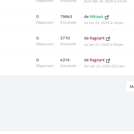
Răspunsuri
Vizualizări
Dum Apr 26, 2026 4:29 am
0
79843
de
Mihawk
Răspunsuri
Vizualizări
Joi Ian 22, 2026 4:16 pm
0
3770
de
RagnarX
Răspunsuri
Vizualizări
Joi Ian 22, 2026 6:09 pm
0
4316
de
RagnarX
Răspunsuri
Vizualizări
Vin Ian 23, 2026 6:52 pm
Me