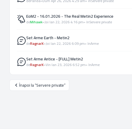
de
Panda
»
Dum Apr 26, 2026 4:29 am
» în
Servere private
EoM2 - 16.01.2026 - The Real Metin2 Experience
de
Mihawk
»
Joi Ian 22, 2026 4:16 pm
» în
Servere private
Set Arme Earth - Metin2
de
RagnarX
»
Joi Ian 22, 2026 6:09 pm
» în
Arme
Set Arme Antice - [FULL] Metin2
de
RagnarX
»
Vin Ian 23, 2026 6:52 pm
» în
Arme
Înapoi la “Servere private”