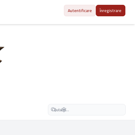
Autentificare
Înregistrare
Căutare avansată