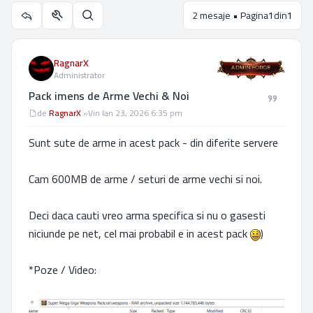
2 mesaje • Pagina
1
din
1
Utilitare subiect
Căutare
RagnarX
Administrator
Pack imens de Arme Vechi & Noi
Mesaj
de
RagnarX
»
Vin Ian 23, 2026 6:35 pm
Sunt sute de arme in acest pack - din diferite servere
Cam 600MB de arme / seturi de arme vechi si noi.
Deci daca cauti vreo arma specifica si nu o gasesti
niciunde pe net, cel mai probabil e in acest pack
)
*Poze / Video: