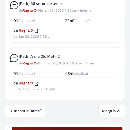
[Pack] 46 seturi de arme
de
RagnarX
»
Vin Ian 23, 2026 7:28 pm
» în
Arme
0
Răspunsuri
2348
Vizualizări
de
RagnarX
Vin Ian 23, 2026 7:28 pm
[Pack] Arme Old Metin2
de
RagnarX
»
Dum Ian 25, 2026 6:19 pm
» în
Arme
0
Răspunsuri
484
Vizualizări
de
RagnarX
Dum Ian 25, 2026 6:19 pm
Înapoi la “Arme”
Mergi la