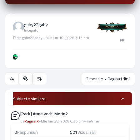
gaby22gaby
Incepator
Mesaj
de
gaby22gaby
»
Mie Iun 10, 2026 3:13 pm
2 mesaje • Pagina
1
din
1
Utilitare subiect
Opţiuni de sortare şi afişare.
Subiecte similare
[Pack] Arme vechi Metin2
de
RagnarX
»
Mie Ian 28, 2026 6:36 pm
» în
Arme
0
Răspunsuri
501
Vizualizări