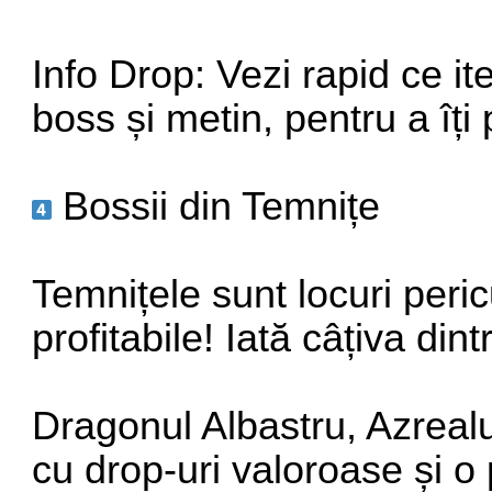
Info Drop: Vezi rapid ce it
boss și metin, pentru a îți 
Bossii din Temnițe
Temnițele sunt locuri peri
profitabile! Iată câțiva dint
Dragonul Albastru, Azrealu
cu drop-uri valoroase și o