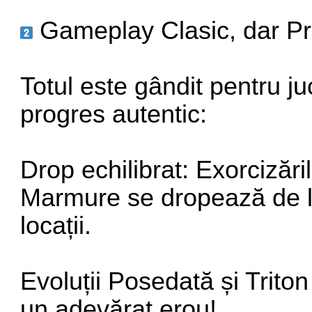
Gameplay Clasic, dar Pr
Totul este gândit pentru juc
progres autentic:
Drop echilibrat: Exorcizări
Marmure se dropează de la
locații.
Evoluții Posedată și Triton
un adevărat erou!